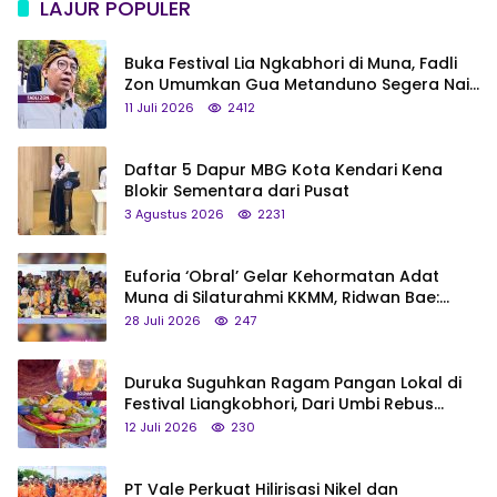
LAJUR POPULER
Buka Festival Lia Ngkabhori di Muna, Fadli
Zon Umumkan Gua Metanduno Segera Naik
Status Jadi Cagar Budaya Nasional
11 Juli 2026
2412
Daftar 5 Dapur MBG Kota Kendari Kena
Blokir Sementara dari Pusat
3 Agustus 2026
2231
Euforia ‘Obral’ Gelar Kehormatan Adat
Muna di Silaturahmi KKMM, Ridwan Bae:
Saya Bukan Tipe Begitu, Belum Pantas!
28 Juli 2026
247
Duruka Suguhkan Ragam Pangan Lokal di
Festival Liangkobhori, Dari Umbi Rebus
hingga Tumpeng Beras Muna
12 Juli 2026
230
PT Vale Perkuat Hilirisasi Nikel dan