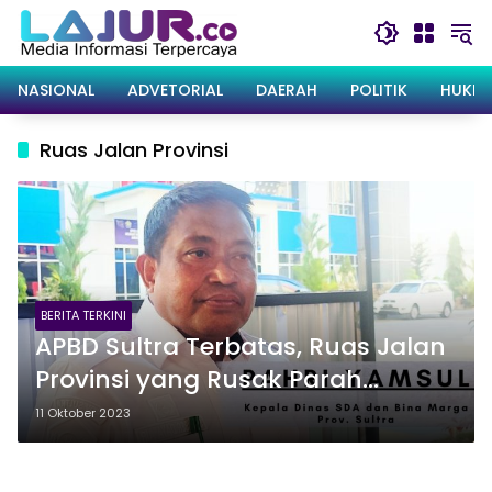
Langsung
ke
konten
NASIONAL
ADVETORIAL
DAERAH
POLITIK
HUKRI
Ruas Jalan Provinsi
BERITA TERKINI
APBD Sultra Terbatas, Ruas Jalan
Provinsi yang Rusak Parah
Didorong Pakai Dana Inpres
11 Oktober 2023