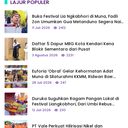
LAJUR POPULER
Buka Festival Lia Ngkabhori di Muna, Fadli
Zon Umumkan Gua Metanduno Segera Naik
Status Jadi Cagar Budaya Nasional
11 Juli 2026
2412
Daftar 5 Dapur MBG Kota Kendari Kena
Blokir Sementara dari Pusat
3 Agustus 2026
2231
Euforia ‘Obral’ Gelar Kehormatan Adat
Muna di Silaturahmi KKMM, Ridwan Bae:
Saya Bukan Tipe Begitu, Belum Pantas!
28 Juli 2026
247
Duruka Suguhkan Ragam Pangan Lokal di
Festival Liangkobhori, Dari Umbi Rebus
hingga Tumpeng Beras Muna
12 Juli 2026
230
PT Vale Perkuat Hilirisasi Nikel dan