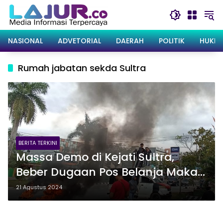
Langsung
ke
konten
NASIONAL
ADVETORIAL
DAERAH
POLITIK
HUKRI
Rumah jabatan sekda Sultra
BERITA TERKINI
Massa Demo di Kejati Sultra,
Beber Dugaan Pos Belanja Makan
Minum di Rujab Sekda Sultra
21 Agustus 2024
yang Tak Wajar