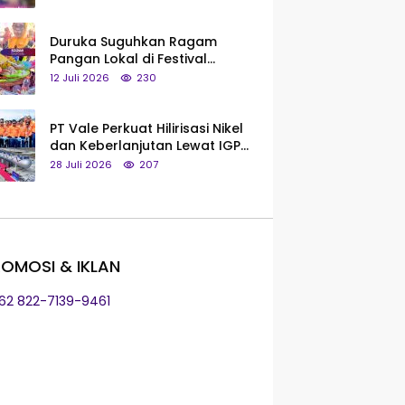
Saya Bukan Tipe Begitu, Belum
Pantas!
Duruka Suguhkan Ragam
Pangan Lokal di Festival
Liangkobhori, Dari Umbi Rebus
12 Juli 2026
230
hingga Tumpeng Beras Muna
PT Vale Perkuat Hilirisasi Nikel
dan Keberlanjutan Lewat IGP
Morowali
28 Juli 2026
207
OMOSI & IKLAN
+62 822-7139-9461