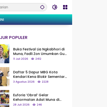
INI
JUR POPULER
Buka Festival Lia Ngkabhori di
Muna, Fadli Zon Umumkan Gua
Metanduno Segera Naik Status
11 Juli 2026
2412
Jadi Cagar Budaya Nasional
Daftar 5 Dapur MBG Kota
Kendari Kena Blokir Sementara
dari Pusat
3 Agustus 2026
2228
Euforia ‘Obral’ Gelar
Kehormatan Adat Muna di
Silaturahmi KKMM, Ridwan Bae:
28 Juli 2026
246