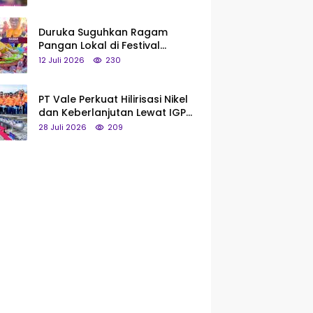
Saya Bukan Tipe Begitu, Belum
Pantas!
Duruka Suguhkan Ragam
Pangan Lokal di Festival
Liangkobhori, Dari Umbi Rebus
12 Juli 2026
230
hingga Tumpeng Beras Muna
PT Vale Perkuat Hilirisasi Nikel
dan Keberlanjutan Lewat IGP
Morowali
28 Juli 2026
209