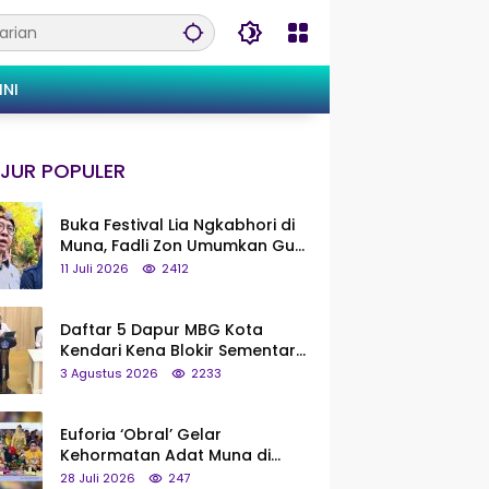
INI
JUR POPULER
Buka Festival Lia Ngkabhori di
Muna, Fadli Zon Umumkan Gua
Metanduno Segera Naik Status
11 Juli 2026
2412
Jadi Cagar Budaya Nasional
Daftar 5 Dapur MBG Kota
Kendari Kena Blokir Sementara
dari Pusat
3 Agustus 2026
2233
Euforia ‘Obral’ Gelar
Kehormatan Adat Muna di
Silaturahmi KKMM, Ridwan Bae:
28 Juli 2026
247