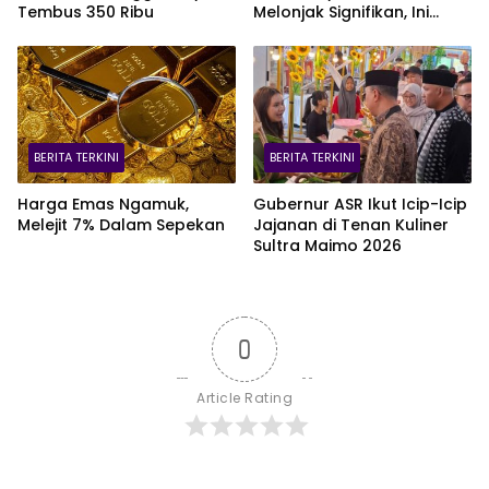
Tembus 350 Ribu
Melonjak Signifikan, Ini
Varian Mobil Paling Laris!
BERITA TERKINI
BERITA TERKINI
Harga Emas Ngamuk,
Gubernur ASR Ikut Icip-Icip
Melejit 7% Dalam Sepekan
Jajanan di Tenan Kuliner
Sultra Maimo 2026
0
Article Rating