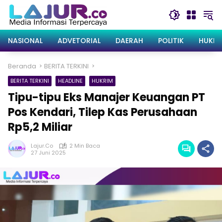
Langsung
ke
konten
NASIONAL
ADVETORIAL
DAERAH
POLITIK
HUKRI
Beranda
BERITA TERKINI
BERITA TERKINI
HEADLINE
HUKRIM
Tipu-tipu Eks Manajer Keuangan PT
Pos Kendari, Tilep Kas Perusahaan
Rp5,2 Miliar
Lajur.co
2 Min Baca
27 Juni 2025