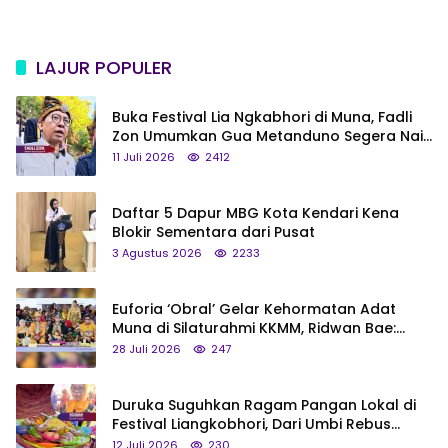
LAJUR POPULER
Buka Festival Lia Ngkabhori di Muna, Fadli
Zon Umumkan Gua Metanduno Segera Naik
Status Jadi Cagar Budaya Nasional
11 Juli 2026
2412
Daftar 5 Dapur MBG Kota Kendari Kena
Blokir Sementara dari Pusat
3 Agustus 2026
2233
Euforia ‘Obral’ Gelar Kehormatan Adat
Muna di Silaturahmi KKMM, Ridwan Bae:
Saya Bukan Tipe Begitu, Belum Pantas!
28 Juli 2026
247
Duruka Suguhkan Ragam Pangan Lokal di
Festival Liangkobhori, Dari Umbi Rebus
hingga Tumpeng Beras Muna
12 Juli 2026
230