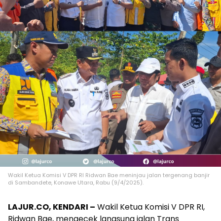
Wakil Ketua Komisi V DPR RI Ridwan Bae meninjau jalan tergenang banjir
di Sambandete, Konawe Utara, Rabu (9/4/2025).
LAJUR.CO, KENDARI –
Wakil Ketua Komisi V DPR RI,
Ridwan Bae, mengecek langsung jalan Trans