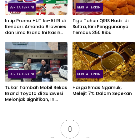
BERITA TERKINI
BERITA TERKINI
Intip Promo HUT ke-81 RI di
Tiga Tahun QRIS Hadir di
Kendari: Amanda Brownies
Sultra, Kini Penggunanya
dan Lima Brand Ini Kasih
Tembus 350 Ribu
Diskon Gede!
BERITA TERKINI
BERITA TERKINI
Tukar Tambah Mobil Bekas
Harga Emas Ngamuk,
Brand Toyota di Sulawesi
Melejit 7% Dalam Sepekan
Melonjak Signifikan, Ini
Varian Mobil Paling Laris!
0