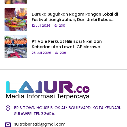
Duruka Suguhkan Ragam Pangan Lokal di
Festival Liangkobhori, Dari Umbi Rebus
hingga Tumpeng Beras Muna
12 Juli 2026
230
PT Vale Perkuat Hilirisasi Nikel dan
Keberlanjutan Lewat IGP Morowali
28 Juli 2026
209
BRIS TOWN HOUSE BLOK A17 BOULEVARD, KOTA KENDARI,
SULAWESI TENGGARA.
sultraberitaid@gmail.com