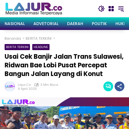
Langsung
ke
konten
NASIONAL
ADVETORIAL
DAERAH
POLITIK
HUKRI
Beranda
BERITA TERKINI
BERITA TERKINI
HEADLINE
Usai Cek Banjir Jalan Trans Sulawesi,
Ridwan Bae Lobi Pusat Percepat
Bangun Jalan Layang di Konut
Lajur.co
3 Min Baca
9 April 2025