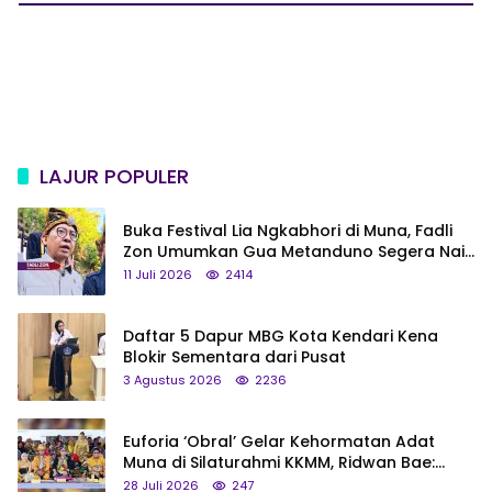
LAJUR POPULER
Buka Festival Lia Ngkabhori di Muna, Fadli
Zon Umumkan Gua Metanduno Segera Naik
Status Jadi Cagar Budaya Nasional
11 Juli 2026
2414
Daftar 5 Dapur MBG Kota Kendari Kena
Blokir Sementara dari Pusat
3 Agustus 2026
2236
Euforia ‘Obral’ Gelar Kehormatan Adat
Muna di Silaturahmi KKMM, Ridwan Bae:
Saya Bukan Tipe Begitu, Belum Pantas!
28 Juli 2026
247