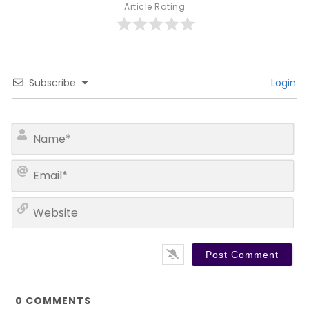
Article Rating
Subscribe
Login
N
a
m
E
e
m
*
a
W
i
e
l
b
*
s
i
t
e
0
COMMENTS