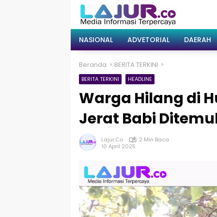
Langsung
ke
konten
NASIONAL
ADVETORIAL
DAERAH
Beranda
BERITA TERKINI
BERITA TERKINI
HEADLINE
Warga Hilang di 
Jerat Babi Ditem
Lajur.co
2 Min Baca
10 April 2025