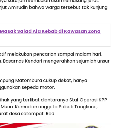
nya satu jam kemudian usai memasang jerat.
njut Amirudin bahwa warga tersebut tak kunjung
 Masak Salad Ala Kebab di Kawasan Zona
iatif melakukan pencarian sampai malam hari.
itu, Basarnas Kendari mengerahkan sejumlah unsur
ampung Matombura cukup dekat, hanya
ggunakan sepeda motor.
ihak yang terlibat diantaranya Staf Operasi KPP
AR Muna. Kemudian anggota Polsek Tongkuno,
arat desa setempat. Red