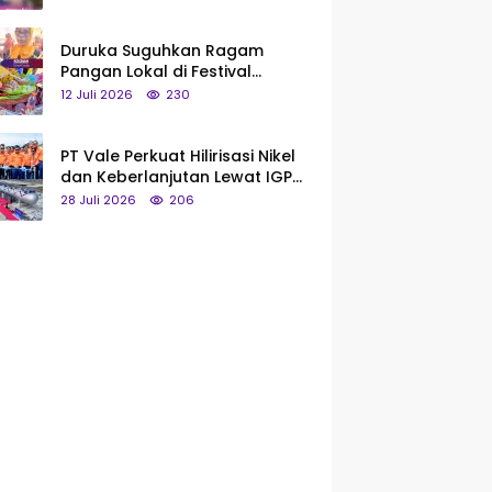
Saya Bukan Tipe Begitu, Belum
Pantas!
Duruka Suguhkan Ragam
Pangan Lokal di Festival
Liangkobhori, Dari Umbi Rebus
12 Juli 2026
230
hingga Tumpeng Beras Muna
PT Vale Perkuat Hilirisasi Nikel
dan Keberlanjutan Lewat IGP
Morowali
28 Juli 2026
206