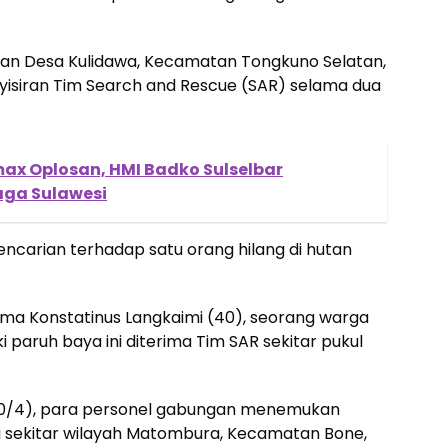
utan Desa Kulidawa, Kecamatan Tongkuno Selatan,
yisiran Tim Search and Rescue (SAR) selama dua
amax Oplosan, HMI Badko Sulselbar
aga Sulawesi
ncarian terhadap satu orang hilang di hutan
ama Konstatinus Langkaimi (40), seorang warga
i paruh baya ini diterima Tim SAR sekitar pukul
(10/4), para personel gabungan menemukan
i sekitar wilayah Matombura, Kecamatan Bone,