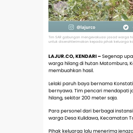
Tim SAR gabungan mengevakuasi jasad warga hi
untuk diserahterimakan kepada pihak keluarga ko
LAJUR.CO, KENDARI –
Segenap upay
warga hilang di hutan Matombura,
membuahkan hasil.
Lelaki paruh baya bernama Konstati
bernyawa. Tim pencari mendapati jas
hilang, sekitar 200 meter saja.
Para personel dari berbagai instan
warga Desa Kulidawa, Kecamatan To
Pihak keluarga lalu menerima jenaz