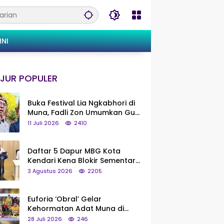
INI
JUR POPULER
Buka Festival Lia Ngkabhori di
Muna, Fadli Zon Umumkan Gua
Metanduno Segera Naik Status
11 Juli 2026
2410
Jadi Cagar Budaya Nasional
Daftar 5 Dapur MBG Kota
Kendari Kena Blokir Sementara
dari Pusat
3 Agustus 2026
2205
Euforia ‘Obral’ Gelar
Kehormatan Adat Muna di
Silaturahmi KKMM, Ridwan Bae:
28 Juli 2026
246