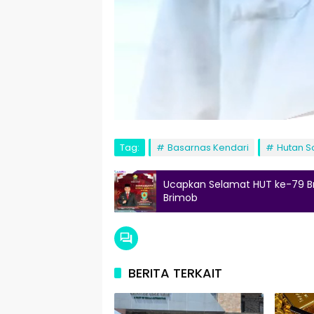
Tag:
Basarnas Kendari
Hutan S
Ucapkan Selamat HUT ke-79 Bri
Brimob
BERITA TERKAIT