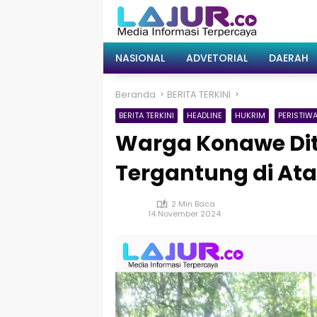
Langsung
ke
konten
NASIONAL
ADVETORIAL
DAERAH
Beranda
BERITA TERKINI
BERITA TERKINI
HEADLINE
HUKRIM
PERISTIW
Warga Konawe Di
Tergantung di At
2 Min Baca
14 November 2024