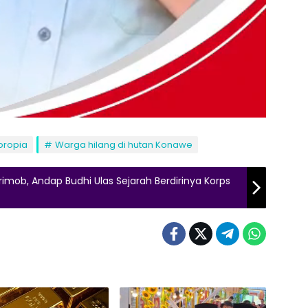
oropia
Warga hilang di hutan Konawe
mob, Andap Budhi Ulas Sejarah Berdirinya Korps