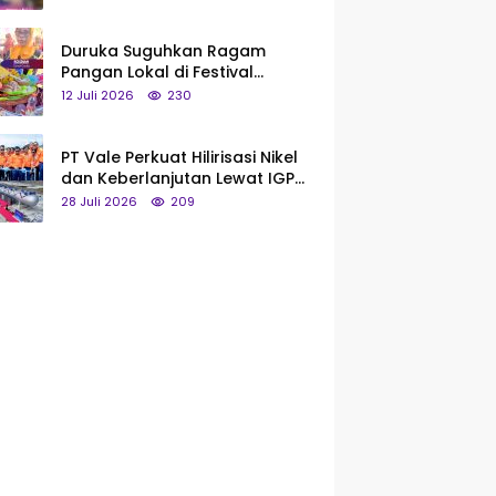
Saya Bukan Tipe Begitu, Belum
Pantas!
Duruka Suguhkan Ragam
Pangan Lokal di Festival
Liangkobhori, Dari Umbi Rebus
12 Juli 2026
230
hingga Tumpeng Beras Muna
PT Vale Perkuat Hilirisasi Nikel
dan Keberlanjutan Lewat IGP
Morowali
28 Juli 2026
209