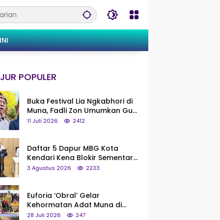
INI
JUR POPULER
Buka Festival Lia Ngkabhori di
Muna, Fadli Zon Umumkan Gua
Metanduno Segera Naik Status
11 Juli 2026
2412
Jadi Cagar Budaya Nasional
Daftar 5 Dapur MBG Kota
Kendari Kena Blokir Sementara
dari Pusat
3 Agustus 2026
2233
Euforia ‘Obral’ Gelar
Kehormatan Adat Muna di
Silaturahmi KKMM, Ridwan Bae:
28 Juli 2026
247