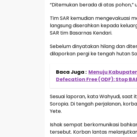
“Ditemukan berada di atas pohon,” 
Tim SAR kemudian mengevakuasi may
langsung diserahkan kepada keluar
SAR tim Basarnas Kendari.
Sebelum dinyatakan hilang dan ditem
dilaporkan pergi ke tengah hutan So
Baca Juga :
Menuju Kabupaten 
Defecation Free (ODF): Stop 
Sesuai laporan, kata Wahyudi, saat 
Soropia. Di tengah perjalanan, ko
Yete.
Ishak sempat berkomunikasi bahka
tersebut. Korban lantas melanjutka