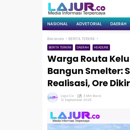
Langsung
ke
konten
NASIONAL
ADVETORIAL
DAERAH
Beranda
BERITA TERKINI
BERITA TERKINI
DAERAH
HEADLINE
Warga Routa Kelu
Bangun Smelter: S
Realisasi, Ore Dik
Lajur.co
3 Min Baca
12 September 2025