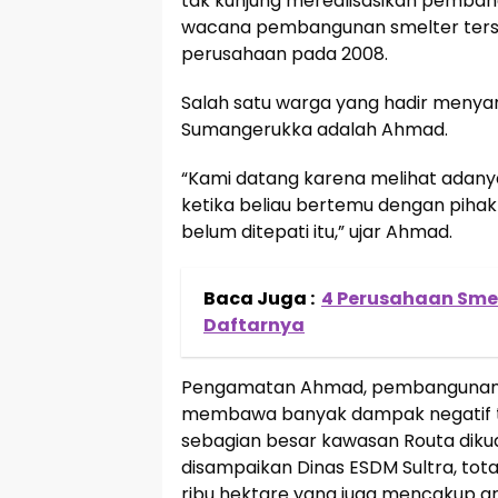
tak kunjung merealisasikan pembang
wacana pembangunan smelter terseb
perusahaan pada 2008.
Salah satu warga yang hadir meny
Sumangerukka adalah Ahmad.
“Kami datang karena melihat adanya
ketika beliau bertemu dengan pihak 
belum ditepati itu,” ujar Ahmad.
Baca Juga :
4 Perusahaan Smelt
Daftarnya
Pengamatan Ahmad, pembangunan sm
membawa banyak dampak negatif te
sebagian besar kawasan Routa diku
disampaikan Dinas ESDM Sultra, tot
ribu hektare yang juga mencakup ar