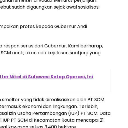
unan smelter di Routa. Menurut perjanjian,
ut sudah digaungkan sejak awal sosialisasi
ampaikan protes kepada Gubernur Andi
 respon serius dari Gubernur. Kami berharap,
SCM nanti, akan ada kejelasan soal janji yang
er Nikel di Sulawesi Setop Operasi, Ini
elter yang tidak direalisasikan oleh PT SCM
rmasuk ekonomi dan lingkungan. Terlebih,
asai Izin Usaha Pertambangan (IUP) PT SCM. Data
al IUP PT SCM di Kecamatan Routa mencapai 21
eal kawasan seluas 3.400 hektare.