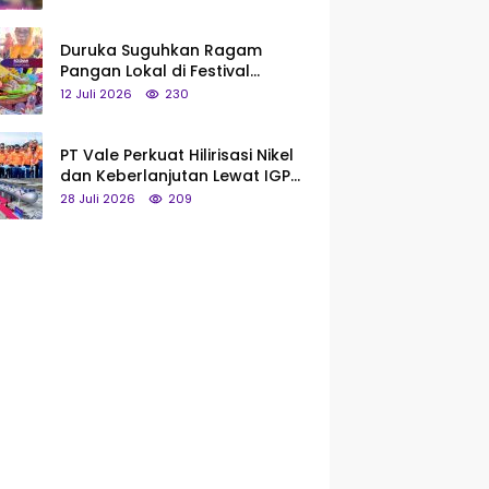
Saya Bukan Tipe Begitu, Belum
Pantas!
Duruka Suguhkan Ragam
Pangan Lokal di Festival
Liangkobhori, Dari Umbi Rebus
12 Juli 2026
230
hingga Tumpeng Beras Muna
PT Vale Perkuat Hilirisasi Nikel
dan Keberlanjutan Lewat IGP
Morowali
28 Juli 2026
209