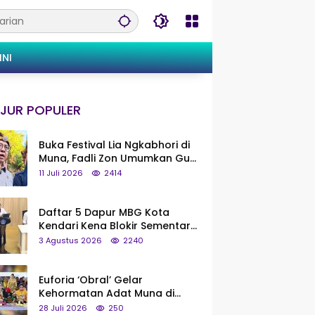
INI
JUR POPULER
Buka Festival Lia Ngkabhori di
Muna, Fadli Zon Umumkan Gua
Metanduno Segera Naik Status
11 Juli 2026
2414
Jadi Cagar Budaya Nasional
Daftar 5 Dapur MBG Kota
Kendari Kena Blokir Sementara
dari Pusat
3 Agustus 2026
2240
Euforia ‘Obral’ Gelar
Kehormatan Adat Muna di
Silaturahmi KKMM, Ridwan Bae:
28 Juli 2026
250