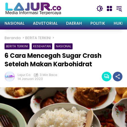
Langsung
ke
konten
NASIONAL
ADVETORIAL
DAERAH
POLITIK
HUKRI
Beranda
BERITA TERKINI
BERITA TERKINI
KESEHATAN
NASIONAL
6 Cara Mencegah Sugar Crash
Setelah Makan Karbohidrat
Lajur.co
3 Min Baca
14 Januari 2023