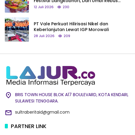
Festival Liangkobhori, Dari Umbi Rebus
hingga Tumpeng Beras Muna
12 Juli 2026
230
PT Vale Perkuat Hilirisasi Nikel dan
Keberlanjutan Lewat IGP Morowali
28 Juli 2026
209
BRIS TOWN HOUSE BLOK A17 BOULEVARD, KOTA KENDARI,
SULAWESI TENGGARA.
sultraberitaid@gmail.com
PARTNER LINK