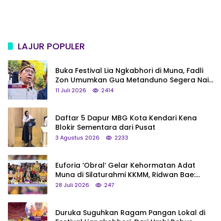
LAJUR POPULER
Buka Festival Lia Ngkabhori di Muna, Fadli
Zon Umumkan Gua Metanduno Segera Naik
Status Jadi Cagar Budaya Nasional
11 Juli 2026
2414
Daftar 5 Dapur MBG Kota Kendari Kena
Blokir Sementara dari Pusat
3 Agustus 2026
2233
Euforia ‘Obral’ Gelar Kehormatan Adat
Muna di Silaturahmi KKMM, Ridwan Bae:
Saya Bukan Tipe Begitu, Belum Pantas!
28 Juli 2026
247
Duruka Suguhkan Ragam Pangan Lokal di