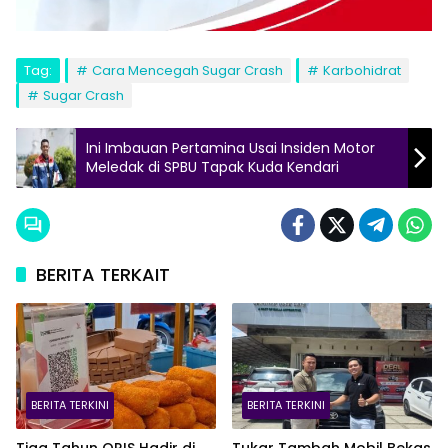
Tag:
Cara Mencegah Sugar Crash
Karbohidrat
Sugar Crash
Ini Imbauan Pertamina Usai Insiden Motor
Meledak di SPBU Tapak Kuda Kendari
BERITA TERKAIT
BERITA TERKINI
BERITA TERKINI
Tiga Tahun QRIS Hadir di
Tukar Tambah Mobil Bekas