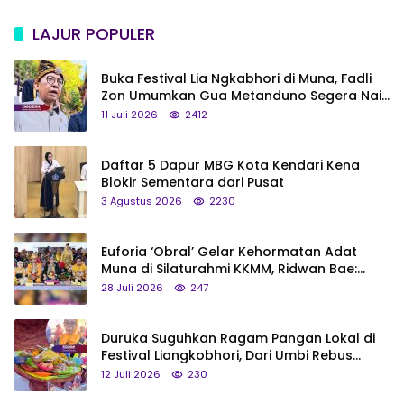
LAJUR POPULER
Buka Festival Lia Ngkabhori di Muna, Fadli
Zon Umumkan Gua Metanduno Segera Naik
Status Jadi Cagar Budaya Nasional
11 Juli 2026
2412
Daftar 5 Dapur MBG Kota Kendari Kena
Blokir Sementara dari Pusat
3 Agustus 2026
2230
Euforia ‘Obral’ Gelar Kehormatan Adat
Muna di Silaturahmi KKMM, Ridwan Bae:
Saya Bukan Tipe Begitu, Belum Pantas!
28 Juli 2026
247
Duruka Suguhkan Ragam Pangan Lokal di
Festival Liangkobhori, Dari Umbi Rebus
hingga Tumpeng Beras Muna
12 Juli 2026
230