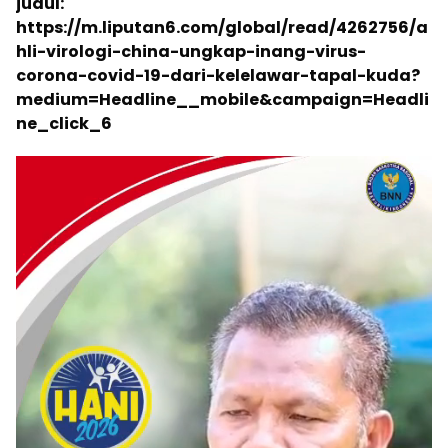
judul:
https://m.liputan6.com/global/read/4262756/a
hli-virologi-china-ungkap-inang-virus-
corona-covid-19-dari-kelelawar-tapal-kuda?
medium=Headline__mobile&campaign=Headli
ne_click_6