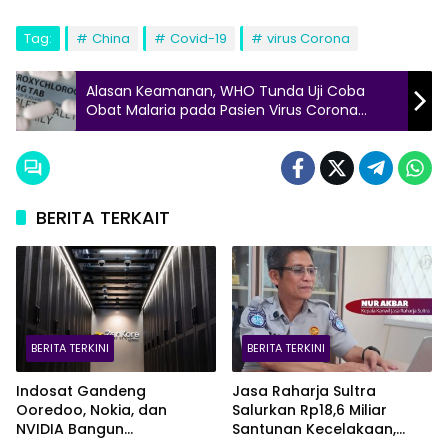
Tag:
China
Covid-19
virus Corona
Alasan Keamanan, WHO Tunda Uji Coba
Obat Malaria pada Pasien Virus Corona
COVID-19
BERITA TERKAIT
BERITA TERKINI
BERITA TERKINI
Indosat Gandeng
Jasa Raharja Sultra
Ooredoo, Nokia, dan
Salurkan Rp18,6 Miliar
NVIDIA Bangun
Santunan Kecelakaan,