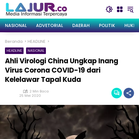
Langsung
ke
konten
NASIONAL
ADVETORIAL
DAERAH
POLITIK
HUKRI
Beranda
HEADLINE
HEADLINE
NASIONAL
Ahli Virologi China Ungkap Inang
Virus Corona COVID-19 dari
Kelelawar Tapal Kuda
2 Min Baca
25 Mei 2020