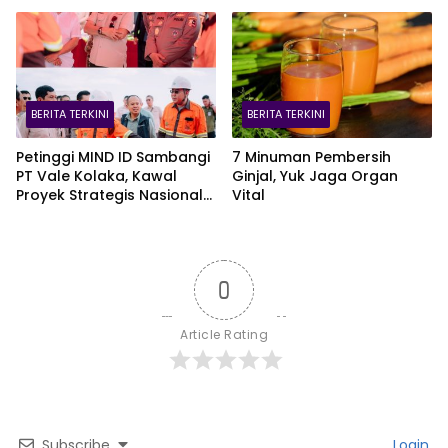
Infrastruktur AI Terbesar di
Pelajar Jadi Korban
Asia Tenggara Lewat
Terbanyak
Zankore
BERITA TERKINI
BERITA TERKINI
Petinggi MIND ID Sambangi
7 Minuman Pembersih
PT Vale Kolaka, Kawal
Ginjal, Yuk Jaga Organ
Proyek Strategis Nasional
Vital
Blok Pomalaa
0
Article Rating
Subscribe
Login