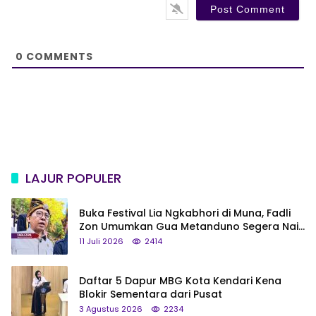
s
i
t
e
0
COMMENTS
LAJUR POPULER
Buka Festival Lia Ngkabhori di Muna, Fadli
Zon Umumkan Gua Metanduno Segera Naik
Status Jadi Cagar Budaya Nasional
11 Juli 2026
2414
Daftar 5 Dapur MBG Kota Kendari Kena
Blokir Sementara dari Pusat
3 Agustus 2026
2234