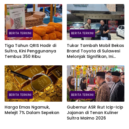
BERITA TERKINI
BERITA TERKINI
Tiga Tahun QRIS Hadir di
Tukar Tambah Mobil Bekas
Sultra, Kini Penggunanya
Brand Toyota di Sulawesi
Tembus 350 Ribu
Melonjak Signifikan, Ini
Varian Mobil Paling Laris!
BERITA TERKINI
BERITA TERKINI
Harga Emas Ngamuk,
Gubernur ASR Ikut Icip-Icip
Melejit 7% Dalam Sepekan
Jajanan di Tenan Kuliner
Sultra Maimo 2026