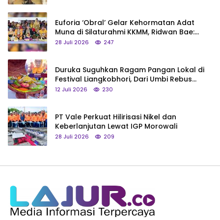
Euforia ‘Obral’ Gelar Kehormatan Adat
Muna di Silaturahmi KKMM, Ridwan Bae:
Saya Bukan Tipe Begitu, Belum Pantas!
28 Juli 2026
247
Duruka Suguhkan Ragam Pangan Lokal di
Festival Liangkobhori, Dari Umbi Rebus
hingga Tumpeng Beras Muna
12 Juli 2026
230
PT Vale Perkuat Hilirisasi Nikel dan
Keberlanjutan Lewat IGP Morowali
28 Juli 2026
209