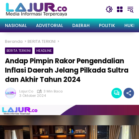
Langsung
ke
konten
NASIONAL
ADVETORIAL
DAERAH
POLITIK
HUKRI
Beranda
BERITA TERKINI
BERITA TERKINI
HEADLINE
Andap Pimpin Rakor Pengendalian
Inflasi Daerah Jelang Pilkada Sultra
dan Akhir Tahun 2024
Lajur.co
3 Min Baca
3 Oktober 2024