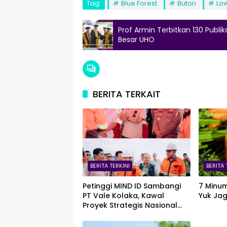
Tag:
Blue Forest
Buton
Lo
Prof Armin Terbitkan 130 Publi
Besar UHO
BERITA TERKAIT
BERITA TERKINI
BERITA 
Petinggi MIND ID Sambangi
7 Minum
PT Vale Kolaka, Kawal
Yuk Jag
Proyek Strategis Nasional
Blok Pomalaa