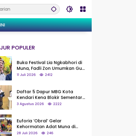
INI
JUR POPULER
Buka Festival Lia Ngkabhori di
Muna, Fadli Zon Umumkan Gua
Metanduno Segera Naik Status
11 Juli 2026
2412
Jadi Cagar Budaya Nasional
Daftar 5 Dapur MBG Kota
Kendari Kena Blokir Sementara
dari Pusat
3 Agustus 2026
2222
Euforia ‘Obral’ Gelar
Kehormatan Adat Muna di
Silaturahmi KKMM, Ridwan Bae:
28 Juli 2026
246