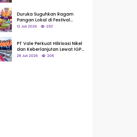
Saya Bukan Tipe Begitu, Belum
Pantas!
Duruka Suguhkan Ragam
Pangan Lokal di Festival
Liangkobhori, Dari Umbi Rebus
12 Juli 2026
230
hingga Tumpeng Beras Muna
PT Vale Perkuat Hilirisasi Nikel
dan Keberlanjutan Lewat IGP
Morowali
28 Juli 2026
206