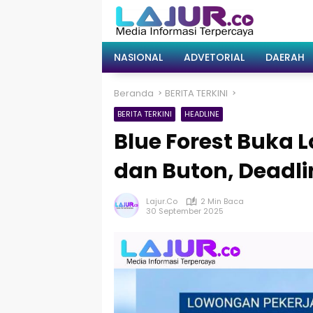
Langsung
ke
konten
NASIONAL
ADVETORIAL
DAERAH
Beranda
BERITA TERKINI
BERITA TERKINI
HEADLINE
Blue Forest Buka 
dan Buton, Deadli
Lajur.co
2 Min Baca
30 September 2025