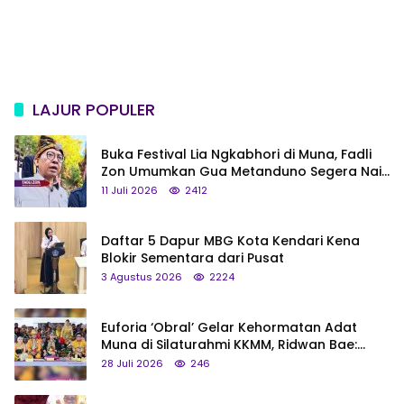
LAJUR POPULER
Buka Festival Lia Ngkabhori di Muna, Fadli
Zon Umumkan Gua Metanduno Segera Naik
Status Jadi Cagar Budaya Nasional
11 Juli 2026
2412
Daftar 5 Dapur MBG Kota Kendari Kena
Blokir Sementara dari Pusat
3 Agustus 2026
2224
Euforia ‘Obral’ Gelar Kehormatan Adat
Muna di Silaturahmi KKMM, Ridwan Bae:
Saya Bukan Tipe Begitu, Belum Pantas!
28 Juli 2026
246