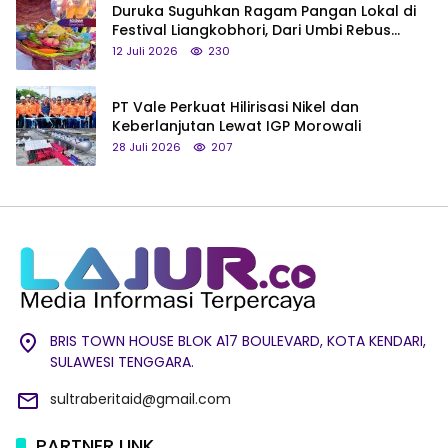
Duruka Suguhkan Ragam Pangan Lokal di
Festival Liangkobhori, Dari Umbi Rebus
hingga Tumpeng Beras Muna
12 Juli 2026
230
PT Vale Perkuat Hilirisasi Nikel dan
Keberlanjutan Lewat IGP Morowali
28 Juli 2026
207
BRIS TOWN HOUSE BLOK A17 BOULEVARD, KOTA KENDARI,
SULAWESI TENGGARA.
sultraberitaid@gmail.com
PARTNER LINK