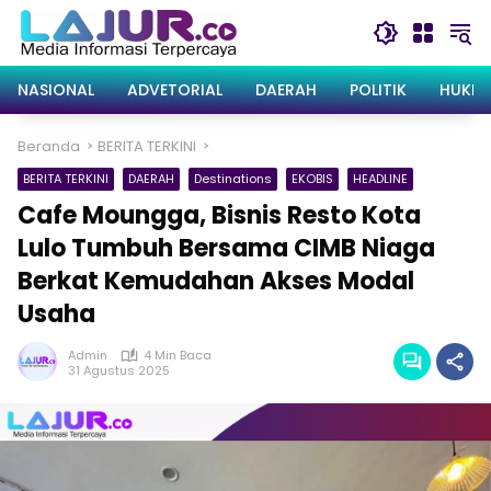
Langsung
ke
konten
NASIONAL
ADVETORIAL
DAERAH
POLITIK
HUKRI
Beranda
BERITA TERKINI
BERITA TERKINI
DAERAH
Destinations
EKOBIS
HEADLINE
Cafe Moungga, Bisnis Resto Kota
Lulo Tumbuh Bersama CIMB Niaga
Berkat Kemudahan Akses Modal
Usaha
Admin
4 Min Baca
31 Agustus 2025