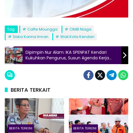
Tag:
Caffe Moungga
CIMB Niaga
Siska Karina Imran
Wali Kota Kendari
Dipimpin Nur Alam: IKA SPENPAT Kendari
Kukuhkan Pengurus, Susun Agenda Kerja
2025–2028
BERITA TERKAIT
BERITA TERKINI
BERITA TERKINI