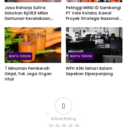
Jasa Raharja Sultra
Petinggi MIND ID Sambangi
Salurkan Rp18,6 Miliar
PT Vale Kolaka, Kawal
Santunan Kecelakaan,
Proyek Strategis Nasional
Pelajar Jadi Korban
Blok Pomalaa
Terbanyak
BERITA TERKINI
BERITA TERKINI
7 Minuman Pembersih
WFH ASN Sehari dalam
Ginjal, Yuk Jaga Organ
Sepekan Diperpanjang
Vital
0
Article Rating