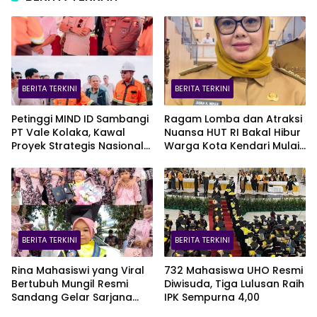
BERITA TERKINI
BERITA TERKINI
Petinggi MIND ID Sambangi
Ragam Lomba dan Atraksi
PT Vale Kolaka, Kawal
Nuansa HUT RI Bakal Hibur
Proyek Strategis Nasional
Warga Kota Kendari Mulai
Blok Pomalaa
9 Agustus
BERITA TERKINI
BERITA TERKINI
Rina Mahasiswi yang Viral
732 Mahasiswa UHO Resmi
Bertubuh Mungil Resmi
Diwisuda, Tiga Lulusan Raih
Sandang Gelar Sarjana
IPK Sempurna 4,00
UHO, Kini Target Kejar S2