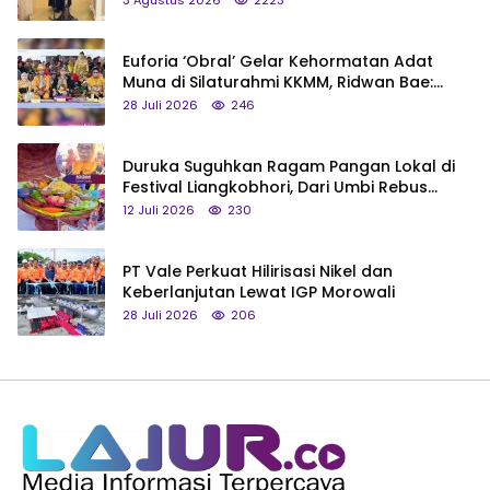
Euforia ‘Obral’ Gelar Kehormatan Adat
Muna di Silaturahmi KKMM, Ridwan Bae:
Saya Bukan Tipe Begitu, Belum Pantas!
28 Juli 2026
246
Duruka Suguhkan Ragam Pangan Lokal di
Festival Liangkobhori, Dari Umbi Rebus
hingga Tumpeng Beras Muna
12 Juli 2026
230
PT Vale Perkuat Hilirisasi Nikel dan
Keberlanjutan Lewat IGP Morowali
28 Juli 2026
206