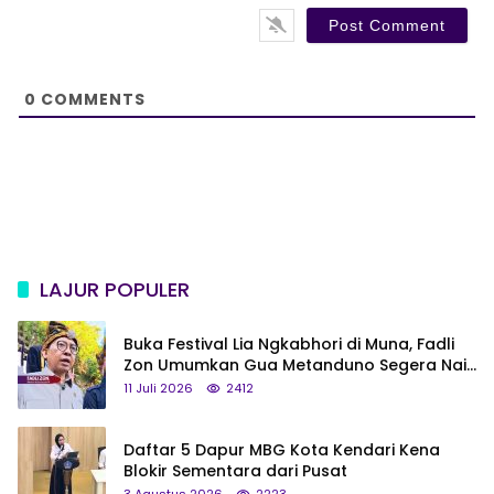
s
i
t
e
0
COMMENTS
LAJUR POPULER
Buka Festival Lia Ngkabhori di Muna, Fadli
Zon Umumkan Gua Metanduno Segera Naik
Status Jadi Cagar Budaya Nasional
11 Juli 2026
2412
Daftar 5 Dapur MBG Kota Kendari Kena
Blokir Sementara dari Pusat
3 Agustus 2026
2223