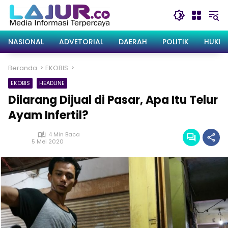
Langsung
ke
konten
NASIONAL
ADVETORIAL
DAERAH
POLITIK
HUKRI
Beranda
EKOBIS
EKOBIS
HEADLINE
Dilarang Dijual di Pasar, Apa Itu Telur
Ayam Infertil?
4 Min Baca
5 Mei 2020