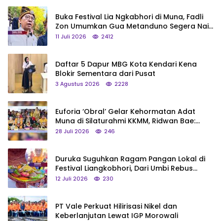
Buka Festival Lia Ngkabhori di Muna, Fadli
Zon Umumkan Gua Metanduno Segera Naik
Status Jadi Cagar Budaya Nasional
11 Juli 2026
2412
Daftar 5 Dapur MBG Kota Kendari Kena
Blokir Sementara dari Pusat
3 Agustus 2026
2228
Euforia ‘Obral’ Gelar Kehormatan Adat
Muna di Silaturahmi KKMM, Ridwan Bae:
Saya Bukan Tipe Begitu, Belum Pantas!
28 Juli 2026
246
Duruka Suguhkan Ragam Pangan Lokal di
Festival Liangkobhori, Dari Umbi Rebus
hingga Tumpeng Beras Muna
12 Juli 2026
230
PT Vale Perkuat Hilirisasi Nikel dan
Keberlanjutan Lewat IGP Morowali