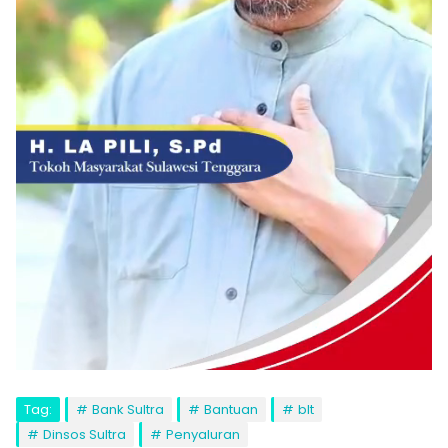
Tag:
Bank Sultra
Bantuan
blt
Dinsos Sultra
Penyaluran