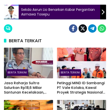
Sekda Asrun Lio Benarkan Kabar Pergantian
Asmawa Tosepu
BERITA TERKAIT
BERITA TERKINI
BERITA TERKINI
Jasa Raharja Sultra
Petinggi MIND ID Sambangi
Salurkan Rp18,6 Miliar
PT Vale Kolaka, Kawal
Santunan Kecelakaan,
Proyek Strategis Nasional
Pelajar Jadi Korban
Blok Pomalaa
Terbanyak