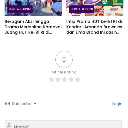
BERITA TERKINI
BERITA TERKINI
Beragam Aksi hingga
Intip Promo HUT ke-81 RI di
Drama Meriahkan Karnaval
Kendari: Amanda Brownies
Juang HUT ke-81 RI di
dan Lima Brand Ini Kasih
Kendari
Diskon Gede!
0
Article Rating
Subscribe
Login
N