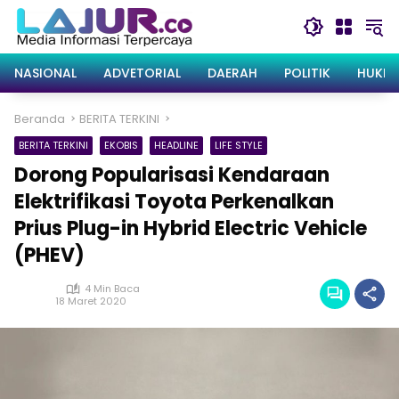
Langsung
ke
konten
NASIONAL
ADVETORIAL
DAERAH
POLITIK
HUKRI
Beranda
BERITA TERKINI
BERITA TERKINI
EKOBIS
HEADLINE
LIFE STYLE
Dorong Popularisasi Kendaraan
Elektrifikasi Toyota Perkenalkan
Prius Plug-in Hybrid Electric Vehicle
(PHEV)
4 Min Baca
18 Maret 2020