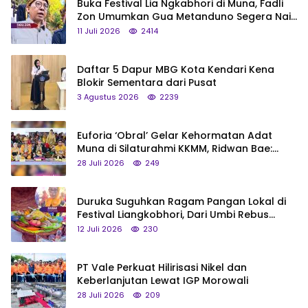
Buka Festival Lia Ngkabhori di Muna, Fadli
Zon Umumkan Gua Metanduno Segera Naik
Status Jadi Cagar Budaya Nasional
11 Juli 2026
2414
Daftar 5 Dapur MBG Kota Kendari Kena
Blokir Sementara dari Pusat
3 Agustus 2026
2239
Euforia ‘Obral’ Gelar Kehormatan Adat
Muna di Silaturahmi KKMM, Ridwan Bae:
Saya Bukan Tipe Begitu, Belum Pantas!
28 Juli 2026
249
Duruka Suguhkan Ragam Pangan Lokal di
Festival Liangkobhori, Dari Umbi Rebus
hingga Tumpeng Beras Muna
12 Juli 2026
230
PT Vale Perkuat Hilirisasi Nikel dan
Keberlanjutan Lewat IGP Morowali
28 Juli 2026
209