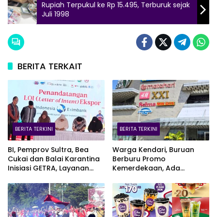
Rupiah Terpukul ke Rp 15.495, Terburuk sejak
Juli 1998
BERITA TERKAIT
BERITA TERKINI
BERITA TERKINI
BI, Pemprov Sultra, Bea
Warga Kendari, Buruan
Cukai dan Balai Karantina
Berburu Promo
Inisiasi GETRA, Layanan
Kemerdekaan, Ada
Terpadu UMKM Bidik Pasar
Kesempatan Bawa Pulang
Ekspor
EV Car