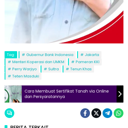
Tag:
Gubernur Bank Indonesia
Jakarta
Menteri Koperasi dan UMKM
Pameran KKI
Perry Warjiyo
Sultra
Tenun Khas
Teten Masduki
Cara Membuat Sertifikat Tanah via Online
dan Persyaratannya
BERITA TERKAIT