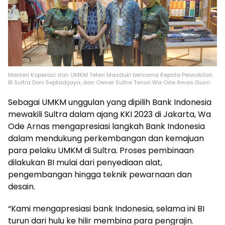
Menteri Koperasi dan UMKM Teten Masduki bersama Kepala Perwakilan
BI Sultra Doni Septadijaya, dan Owner Sultra Tenun Wa Ode Arnas Gusri.
Sebagai UMKM unggulan yang dipilih Bank Indonesia
mewakili Sultra dalam ajang KKI 2023 di Jakarta, Wa
Ode Arnas mengapresiasi langkah Bank Indonesia
dalam mendukung perkembangan dan kemajuan
para pelaku UMKM di Sultra. Proses pembinaan
dilakukan BI mulai dari penyediaan alat,
pengembangan hingga teknik pewarnaan dan
desain.
“Kami mengapresiasi bank Indonesia, selama ini BI
turun dari hulu ke hilir membina para pengrajin.