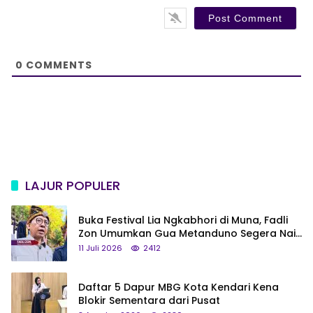
*
s
i
t
e
0
COMMENTS
LAJUR POPULER
Buka Festival Lia Ngkabhori di Muna, Fadli
Zon Umumkan Gua Metanduno Segera Naik
Status Jadi Cagar Budaya Nasional
11 Juli 2026
2412
Daftar 5 Dapur MBG Kota Kendari Kena
Blokir Sementara dari Pusat