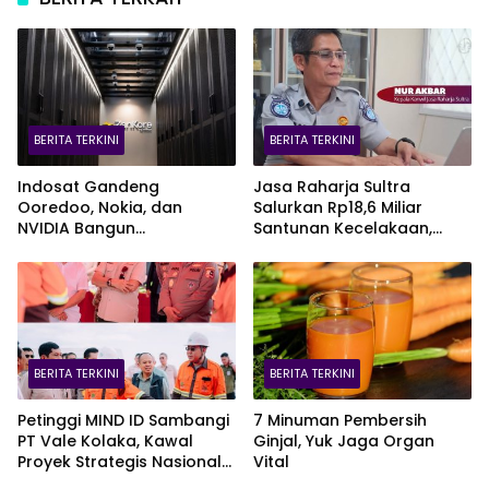
BERITA TERKINI
BERITA TERKINI
Indosat Gandeng
Jasa Raharja Sultra
Ooredoo, Nokia, dan
Salurkan Rp18,6 Miliar
NVIDIA Bangun
Santunan Kecelakaan,
Infrastruktur AI Terbesar di
Pelajar Jadi Korban
Asia Tenggara Lewat
Terbanyak
Zankore
BERITA TERKINI
BERITA TERKINI
Petinggi MIND ID Sambangi
7 Minuman Pembersih
PT Vale Kolaka, Kawal
Ginjal, Yuk Jaga Organ
Proyek Strategis Nasional
Vital
Blok Pomalaa