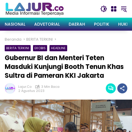
Langsung
ke
konten
NASIONAL
ADVETORIAL
DAERAH
POLITIK
HUKRI
Beranda
BERITA TERKINI
BERITA TERKINI
EKOBIS
HEADLINE
Gubernur BI dan Menteri Teten
Masduki Kunjungi Booth Tenun Khas
Sultra di Pameran KKI Jakarta
Lajur.co
3 Min Baca
2 Agustus 2023