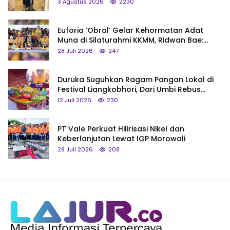
3 Agustus 2026
2230
Euforia ‘Obral’ Gelar Kehormatan Adat
Muna di Silaturahmi KKMM, Ridwan Bae:
Saya Bukan Tipe Begitu, Belum Pantas!
28 Juli 2026
247
Duruka Suguhkan Ragam Pangan Lokal di
Festival Liangkobhori, Dari Umbi Rebus
hingga Tumpeng Beras Muna
12 Juli 2026
230
PT Vale Perkuat Hilirisasi Nikel dan
Keberlanjutan Lewat IGP Morowali
28 Juli 2026
208