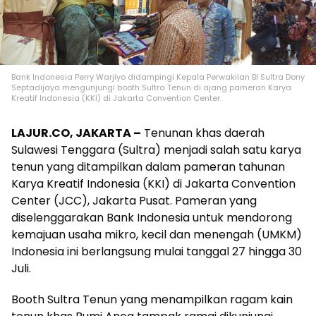
Bank Indonesia Perry Warjiyo didampingi Kepala Perwakilan BI Sultra Dony
Septadijaya mengunjungi booth Sultra Tenun di ajang pameran Karya
Kreatif Indonesia (KKI) di Jakarta Convention Center.
LAJUR.CO, JAKARTA –
Tenunan khas daerah
Sulawesi Tenggara (Sultra) menjadi salah satu karya
tenun yang ditampilkan dalam pameran tahunan
Karya Kreatif Indonesia (KKI) di Jakarta Convention
Center (JCC), Jakarta Pusat. Pameran yang
diselenggarakan Bank Indonesia untuk mendorong
kemajuan usaha mikro, kecil dan menengah (UMKM)
Indonesia ini berlangsung mulai tanggal 27 hingga 30
Juli.
Booth Sultra Tenun yang menampilkan ragam kain