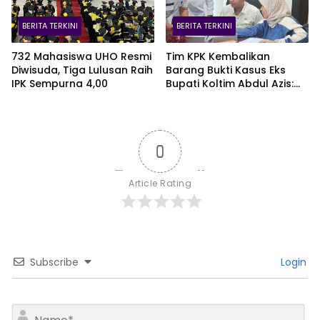
BERITA TERKINI
BERITA TERKINI
732 Mahasiswa UHO Resmi
Tim KPK Kembalikan
Diwisuda, Tiga Lulusan Raih
Barang Bukti Kasus Eks
IPK Sempurna 4,00
Bupati Koltim Abdul Azis:
Dua Boks Plus Satu Koper,
Ada iPhone 16 Pro Max
0
Article Rating
Subscribe
Login
N