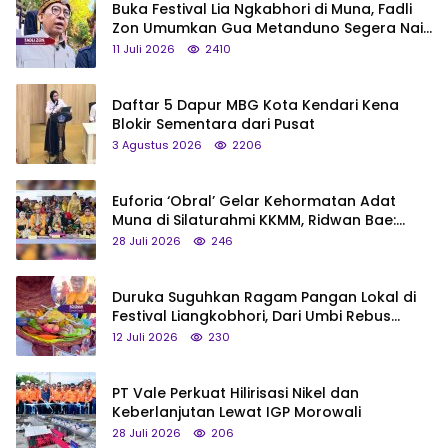
Buka Festival Lia Ngkabhori di Muna, Fadli
Zon Umumkan Gua Metanduno Segera Naik
Status Jadi Cagar Budaya Nasional
11 Juli 2026
2410
Daftar 5 Dapur MBG Kota Kendari Kena
Blokir Sementara dari Pusat
3 Agustus 2026
2206
Euforia ‘Obral’ Gelar Kehormatan Adat
Muna di Silaturahmi KKMM, Ridwan Bae:
Saya Bukan Tipe Begitu, Belum Pantas!
28 Juli 2026
246
Duruka Suguhkan Ragam Pangan Lokal di
Festival Liangkobhori, Dari Umbi Rebus
hingga Tumpeng Beras Muna
12 Juli 2026
230
PT Vale Perkuat Hilirisasi Nikel dan
Keberlanjutan Lewat IGP Morowali
28 Juli 2026
206