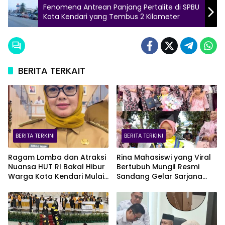
Fenomena Antrean Panjang Pertalite di SPBU
Kota Kendari yang Tembus 2 Kilometer
BERITA TERKAIT
BERITA TERKINI
BERITA TERKINI
Ragam Lomba dan Atraksi
Rina Mahasiswi yang Viral
Nuansa HUT RI Bakal Hibur
Bertubuh Mungil Resmi
Warga Kota Kendari Mulai
Sandang Gelar Sarjana
9 Agustus
UHO, Kini Target Kejar S2