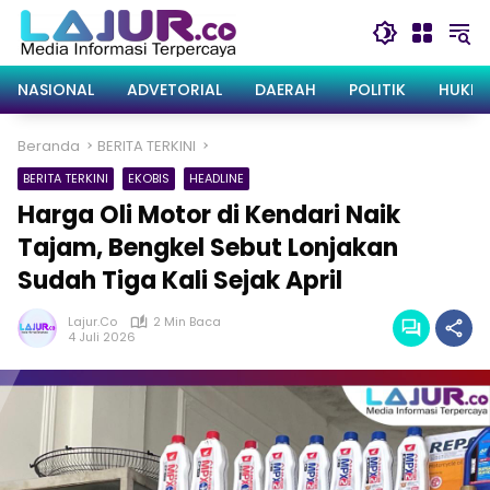
Langsung
ke
konten
NASIONAL
ADVETORIAL
DAERAH
POLITIK
HUKRI
Beranda
BERITA TERKINI
BERITA TERKINI
EKOBIS
HEADLINE
Harga Oli Motor di Kendari Naik
Tajam, Bengkel Sebut Lonjakan
Sudah Tiga Kali Sejak April
Lajur.co
2 Min Baca
4 Juli 2026