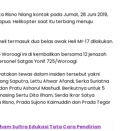
a Risno hilang kontak pada Jumat, 28 Juni 2019,
Papua. Helikopter saat itu terbang menuju
heli termasuk dua belas awak Heli MI-17 dilakukan.
5 Woroagi ini di kembalikan bersama 12 jenazah
personel Satgas Yonif 725/Woroagi.
yatakan tewas dalam insiden tersebut yakni
ng Saputra, Lettu Ahwar Afandi, Serka Suriatna
an Pratu Asharul Mashudi. Berikutnya untuk 5
asing Sertu Dita Ilham, Serda Ikrar Satya
tu Risno, Prada Sujono Kaimuddin dan Prada Tegar
am Sultra Edukasi Tata Cara Pendirian