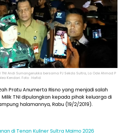
 TNI Andi Sumangerukka bersama PJ Sekda Sultra, La Ode Ahmad P
o Kendari. Foto : Hafid.
ah Pratu Anumerta Risno yang menjadi salah
Milik TNI dipulangkan kepada pihak keluarga di
ampung halamannya, Rabu (19/2/2019).
janan di Tenan Kuliner Sultra Maimo 2026