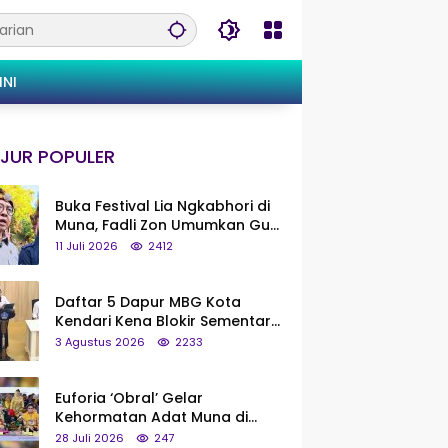
INI
JUR POPULER
Buka Festival Lia Ngkabhori di
Muna, Fadli Zon Umumkan Gua
Metanduno Segera Naik Status
11 Juli 2026
2412
Jadi Cagar Budaya Nasional
Daftar 5 Dapur MBG Kota
Kendari Kena Blokir Sementara
dari Pusat
3 Agustus 2026
2233
Euforia ‘Obral’ Gelar
Kehormatan Adat Muna di
Silaturahmi KKMM, Ridwan Bae:
28 Juli 2026
247