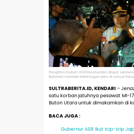
Panglima Kodam XIV/Hasanuddin, Mayor Jenderal
Balombo memberi keterangan pers di Lanud Haluole
SULTRABERITA.ID, KENDARI
– Jenaz
satu korban jatuhnya pesawat MI-17 
Buton Utara untuk dimakamkan di k
BACA JUGA :
Gubernur ASR Ikut Icip-Icip Ja