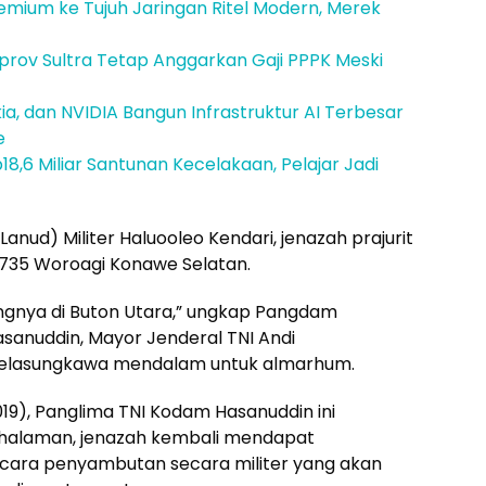
emium ke Tujuh Jaringan Ritel Modern, Merek
mprov Sultra Tetap Anggarkan Gaji PPPK Meski
a, dan NVIDIA Bangun Infrastruktur AI Terbesar
e
18,6 Miliar Santunan Kecelakaan, Pelajar Jadi
anud) Militer Haluooleo Kendari, jenazah prajurit
 735 Woroagi Konawe Selatan.
gnya di Buton Utara,” ungkap Pangdam
sanuddin, Mayor Jenderal TNI Andi
elasungkawa mendalam untuk almarhum.
19), Panglima TNI Kodam Hasanuddin ini
 halaman, jenazah kembali mendapat
cara penyambutan secara militer yang akan