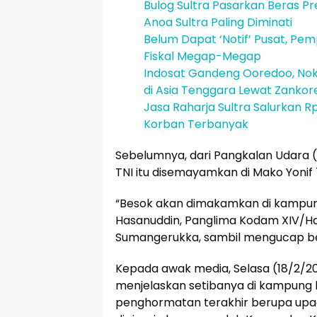
Bulog Sultra Pasarkan Beras Pr
Anoa Sultra Paling Diminati
Belum Dapat ‘Notif’ Pusat, Pe
Fiskal Megap-Megap
Indosat Gandeng Ooredoo, Noki
di Asia Tenggara Lewat Zankor
Jasa Raharja Sultra Salurkan Rp
Korban Terbanyak
Sebelumnya, dari Pangkalan Udara (L
TNI itu disemayamkan di Mako Yonif
“Besok akan dimakamkan di kampun
Hasanuddin, Panglima Kodam XIV/Ha
Sumangerukka, sambil mengucap b
Kepada awak media, Selasa (18/2/20
menjelaskan setibanya di kampung
penghormatan terakhir berupa upa