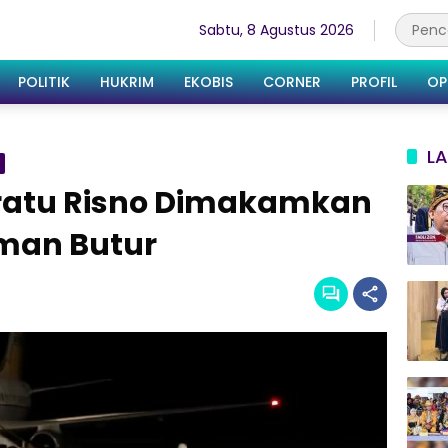
Sabtu, 8 Agustus 2026
POLITIK
HUKRIM
EKOBIS
CORNER
PROFIL
OP
LA
 Pratu Risno Dimakamkan
man Butur