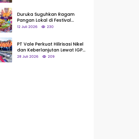
Saya Bukan Tipe Begitu, Belum
Pantas!
Duruka Suguhkan Ragam
Pangan Lokal di Festival
Liangkobhori, Dari Umbi Rebus
12 Juli 2026
230
hingga Tumpeng Beras Muna
PT Vale Perkuat Hilirisasi Nikel
dan Keberlanjutan Lewat IGP
Morowali
28 Juli 2026
209