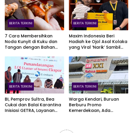
BERITA TERKINI
BERITA TERKINI
7 Cara Membersihkan
Maxim Indonesia Beri
Noda Kunyit di Kuku dan
Hadiah ke Ojol Asal Kolaka
Tangan dengan Bahan
yang Viral ‘Narik’ Sambil
Alami
Jaga Bayi Lewat CCTV
BERITA TERKINI
BERITA TERKINI
BI, Pemprov Sultra, Bea
Warga Kendari, Buruan
Cukai dan Balai Karantina
Berburu Promo
Inisiasi GETRA, Layanan
Kemerdekaan, Ada
Terpadu UMKM Bidik Pasar
Kesempatan Bawa Pulang
Ekspor
EV Car