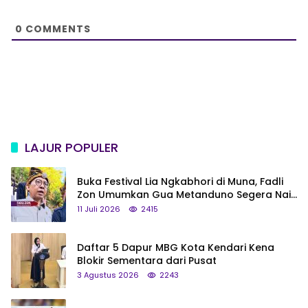
t
e
0
COMMENTS
LAJUR POPULER
Buka Festival Lia Ngkabhori di Muna, Fadli
Zon Umumkan Gua Metanduno Segera Naik
Status Jadi Cagar Budaya Nasional
11 Juli 2026
2415
Daftar 5 Dapur MBG Kota Kendari Kena
Blokir Sementara dari Pusat
3 Agustus 2026
2243