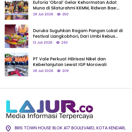
Euforia ‘Obral’ Gelar Kehormatan Adat
Muna di Silaturahmi KKMM, Ridwan Bae:
Saya Bukan Tipe Begitu, Belum Pantas!
28 Juli 2026
250
Duruka Suguhkan Ragam Pangan Lokal di
Festival Liangkobhori, Dari Umbi Rebus
hingga Tumpeng Beras Muna
12 Juli 2026
230
PT Vale Perkuat Hilirisasi Nikel dan
Keberlanjutan Lewat IGP Morowali
28 Juli 2026
209
BRIS TOWN HOUSE BLOK A17 BOULEVARD, KOTA KENDARI,