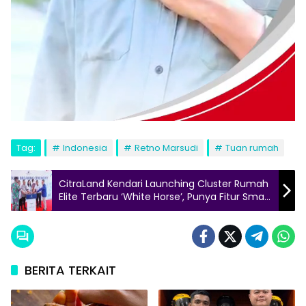
Tag:
Indonesia
Retno Marsudi
Tuan rumah
CitraLand Kendari Launching Cluster Rumah
Elite Terbaru ‘White Horse’, Punya Fitur Smart
Home!
BERITA TERKAIT