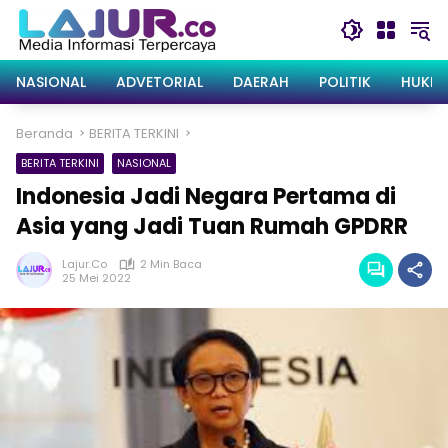
Langsung
ke
konten
NASIONAL
ADVETORIAL
DAERAH
POLITIK
HUKRI
Beranda
BERITA TERKINI
BERITA TERKINI
NASIONAL
Indonesia Jadi Negara Pertama di
Asia yang Jadi Tuan Rumah GPDRR
Lajur.co
2 Min Baca
25 Mei 2022