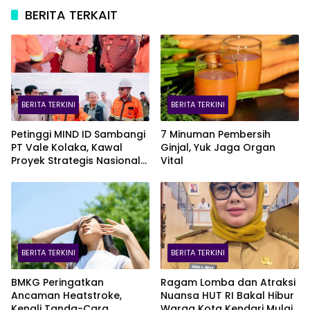
BERITA TERKAIT
BERITA TERKINI
BERITA TERKINI
Petinggi MIND ID Sambangi
7 Minuman Pembersih
PT Vale Kolaka, Kawal
Ginjal, Yuk Jaga Organ
Proyek Strategis Nasional
Vital
Blok Pomalaa
BERITA TERKINI
BERITA TERKINI
BMKG Peringatkan
Ragam Lomba dan Atraksi
Ancaman Heatstroke,
Nuansa HUT RI Bakal Hibur
Kenali Tanda-Cara
Warga Kota Kendari Mulai