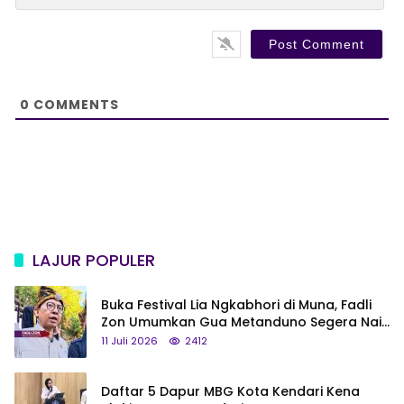
l
b
*
s
i
t
e
0
COMMENTS
LAJUR POPULER
Buka Festival Lia Ngkabhori di Muna, Fadli
Zon Umumkan Gua Metanduno Segera Naik
Status Jadi Cagar Budaya Nasional
11 Juli 2026
2412
Daftar 5 Dapur MBG Kota Kendari Kena