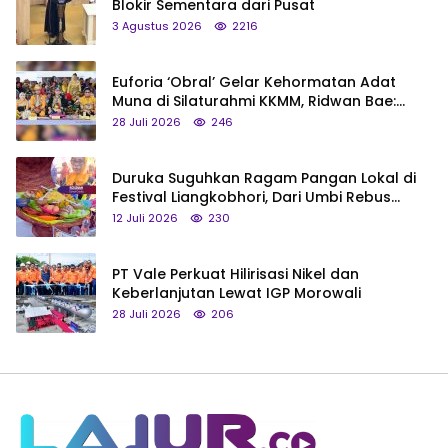
Blokir Sementara dari Pusat
3 Agustus 2026
2216
Euforia ‘Obral’ Gelar Kehormatan Adat
Muna di Silaturahmi KKMM, Ridwan Bae:
Saya Bukan Tipe Begitu, Belum Pantas!
28 Juli 2026
246
Duruka Suguhkan Ragam Pangan Lokal di
Festival Liangkobhori, Dari Umbi Rebus
hingga Tumpeng Beras Muna
12 Juli 2026
230
PT Vale Perkuat Hilirisasi Nikel dan
Keberlanjutan Lewat IGP Morowali
28 Juli 2026
206