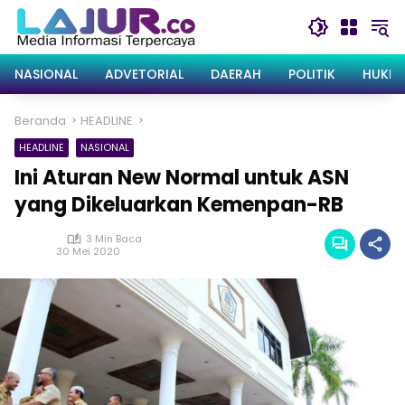
Langsung
ke
konten
NASIONAL
ADVETORIAL
DAERAH
POLITIK
HUKRI
Beranda
HEADLINE
HEADLINE
NASIONAL
Ini Aturan New Normal untuk ASN
yang Dikeluarkan Kemenpan-RB
3 Min Baca
30 Mei 2020