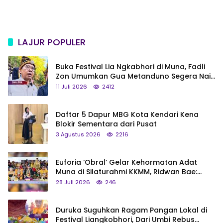
LAJUR POPULER
Buka Festival Lia Ngkabhori di Muna, Fadli
Zon Umumkan Gua Metanduno Segera Naik
Status Jadi Cagar Budaya Nasional
11 Juli 2026
2412
Daftar 5 Dapur MBG Kota Kendari Kena
Blokir Sementara dari Pusat
3 Agustus 2026
2216
Euforia ‘Obral’ Gelar Kehormatan Adat
Muna di Silaturahmi KKMM, Ridwan Bae:
Saya Bukan Tipe Begitu, Belum Pantas!
28 Juli 2026
246
Duruka Suguhkan Ragam Pangan Lokal di
Festival Liangkobhori, Dari Umbi Rebus