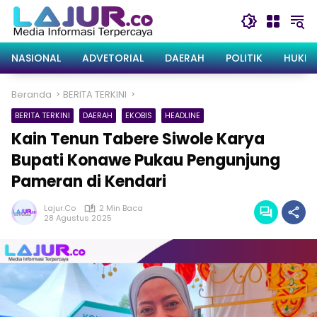
Langsung
ke
konten
NASIONAL
ADVETORIAL
DAERAH
POLITIK
HUKRI
Beranda
BERITA TERKINI
BERITA TERKINI
DAERAH
EKOBIS
HEADLINE
Kain Tenun Tabere Siwole Karya
Bupati Konawe Pukau Pengunjung
Pameran di Kendari
Lajur.co
2 Min Baca
28 Agustus 2025