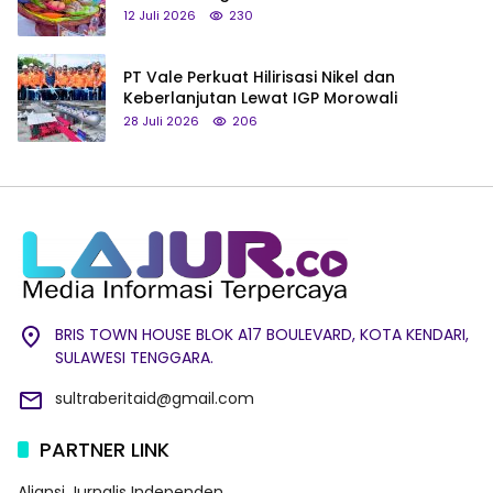
hingga Tumpeng Beras Muna
12 Juli 2026
230
PT Vale Perkuat Hilirisasi Nikel dan
Keberlanjutan Lewat IGP Morowali
28 Juli 2026
206
BRIS TOWN HOUSE BLOK A17 BOULEVARD, KOTA KENDARI,
SULAWESI TENGGARA.
sultraberitaid@gmail.com
PARTNER LINK
Aliansi Jurnalis Independen