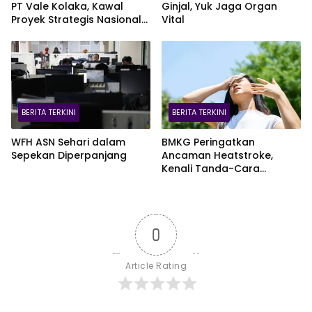
PT Vale Kolaka, Kawal
Ginjal, Yuk Jaga Organ
Proyek Strategis Nasional
Vital
Blok Pomalaa
BERITA TERKINI
BERITA TERKINI
WFH ASN Sehari dalam
BMKG Peringatkan
Sepekan Diperpanjang
Ancaman Heatstroke,
Kenali Tanda-Cara
Penanganannya
0
Article Rating