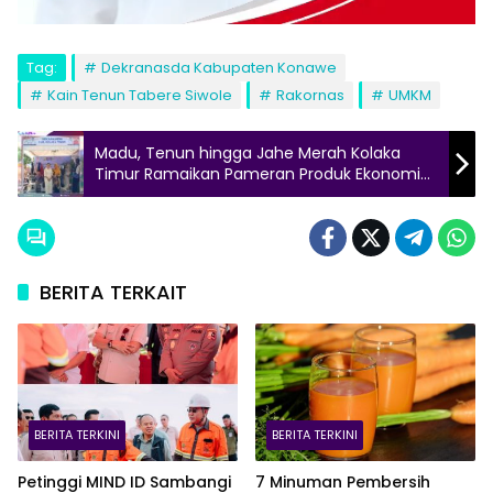
Tag:
Dekranasda Kabupaten Konawe
Kain Tenun Tabere Siwole
Rakornas
UMKM
Madu, Tenun hingga Jahe Merah Kolaka
Timur Ramaikan Pameran Produk Ekonomi
Kreatif
BERITA TERKAIT
BERITA TERKINI
BERITA TERKINI
Petinggi MIND ID Sambangi
7 Minuman Pembersih