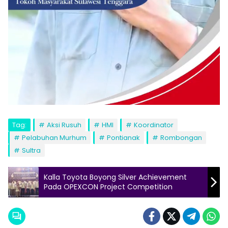
Tag:
Aksi Rusuh
HMI
Koordinator
Pelabuhan Murhum
Pontianak
Rombongan
Sultra
Kalla Toyota Boyong Silver Achievement
Pada OPEXCON Project Competition