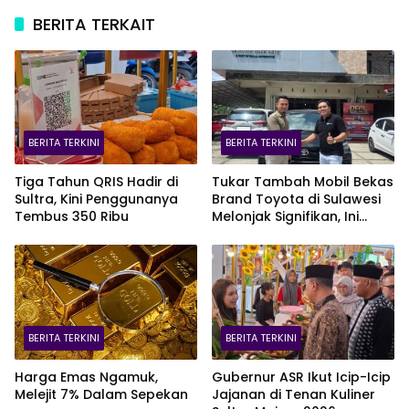
BERITA TERKAIT
BERITA TERKINI
BERITA TERKINI
Tiga Tahun QRIS Hadir di
Tukar Tambah Mobil Bekas
Sultra, Kini Penggunanya
Brand Toyota di Sulawesi
Tembus 350 Ribu
Melonjak Signifikan, Ini
Varian Mobil Paling Laris!
BERITA TERKINI
BERITA TERKINI
Harga Emas Ngamuk,
Gubernur ASR Ikut Icip-Icip
Melejit 7% Dalam Sepekan
Jajanan di Tenan Kuliner