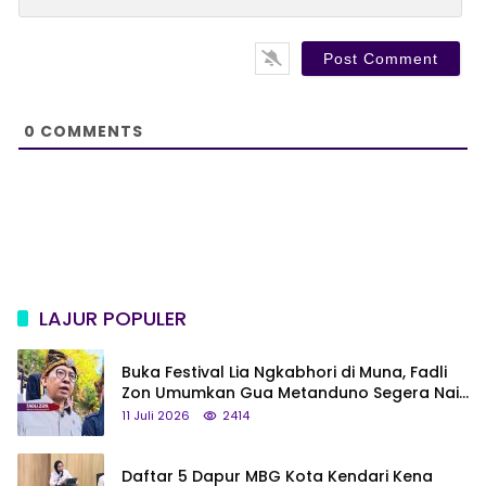
e
l
b
*
s
i
t
e
0
COMMENTS
LAJUR POPULER
Buka Festival Lia Ngkabhori di Muna, Fadli
Zon Umumkan Gua Metanduno Segera Naik
Status Jadi Cagar Budaya Nasional
11 Juli 2026
2414
Daftar 5 Dapur MBG Kota Kendari Kena