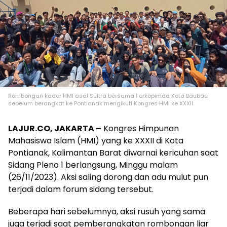
Rombongan kader HMI asal Sultra bersama Forkopimda Kota Baubau
sebelum berangkat ke Pontianak mengikuti Kongres HMI ke XXXII.
LAJUR.CO, JAKARTA –
Kongres Himpunan
Mahasiswa Islam (HMI) yang ke XXXII di Kota
Pontianak, Kalimantan Barat diwarnai kericuhan saat
Sidang Pleno 1 berlangsung, Minggu malam
(26/11/2023). Aksi saling dorong dan adu mulut pun
terjadi dalam forum sidang tersebut.
Beberapa hari sebelumnya, aksi rusuh yang sama
juga terjadi saat pemberangkatan rombongan liar