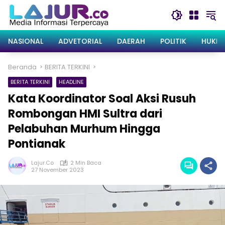
Langsung
ke
konten
NASIONAL
ADVETORIAL
DAERAH
POLITIK
HUKRI
Beranda
BERITA TERKINI
BERITA TERKINI
HEADLINE
Kata Koordinator Soal Aksi Rusuh
Rombongan HMI Sultra dari
Pelabuhan Murhum Hingga
Pontianak
Lajur.co
2 Min Baca
27 November 2023