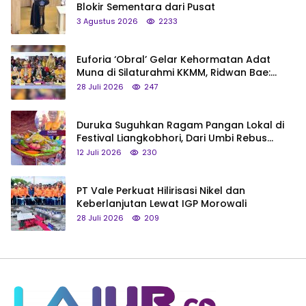
Blokir Sementara dari Pusat
3 Agustus 2026
2233
Euforia ‘Obral’ Gelar Kehormatan Adat
Muna di Silaturahmi KKMM, Ridwan Bae:
Saya Bukan Tipe Begitu, Belum Pantas!
28 Juli 2026
247
Duruka Suguhkan Ragam Pangan Lokal di
Festival Liangkobhori, Dari Umbi Rebus
hingga Tumpeng Beras Muna
12 Juli 2026
230
PT Vale Perkuat Hilirisasi Nikel dan
Keberlanjutan Lewat IGP Morowali
28 Juli 2026
209