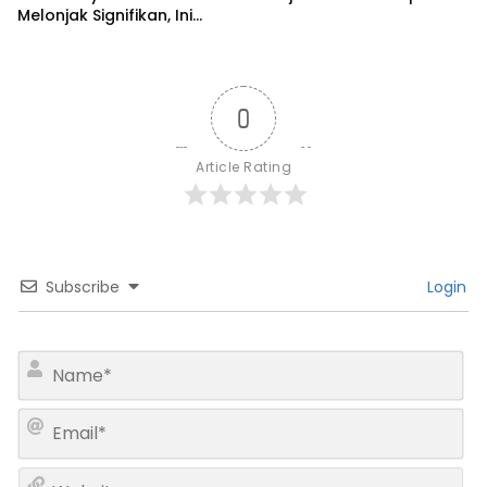
Melonjak Signifikan, Ini
Varian Mobil Paling Laris!
0
Article Rating
Subscribe
Login
N
a
m
E
e
m
*
a
W