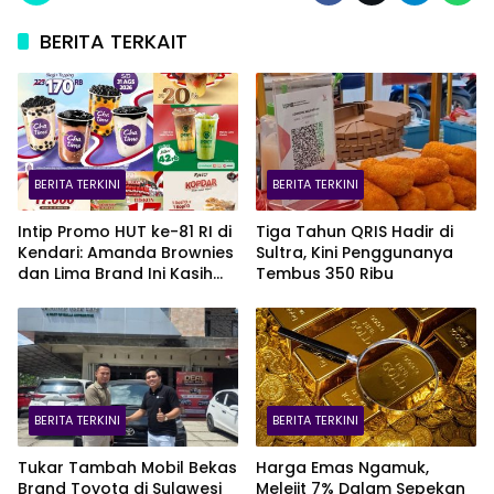
BERITA TERKAIT
BERITA TERKINI
BERITA TERKINI
Intip Promo HUT ke-81 RI di
Tiga Tahun QRIS Hadir di
Kendari: Amanda Brownies
Sultra, Kini Penggunanya
dan Lima Brand Ini Kasih
Tembus 350 Ribu
Diskon Gede!
BERITA TERKINI
BERITA TERKINI
Tukar Tambah Mobil Bekas
Harga Emas Ngamuk,
Brand Toyota di Sulawesi
Melejit 7% Dalam Sepekan