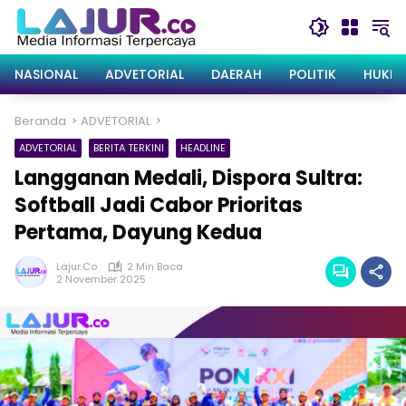
Langsung
ke
konten
NASIONAL
ADVETORIAL
DAERAH
POLITIK
HUKRI
Beranda
ADVETORIAL
ADVETORIAL
BERITA TERKINI
HEADLINE
Langganan Medali, Dispora Sultra:
Softball Jadi Cabor Prioritas
Pertama, Dayung Kedua
Lajur.co
2 Min Baca
2 November 2025