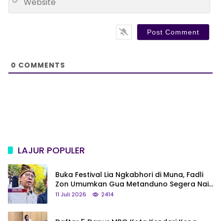
i
e
l
b
*
s
i
t
e
0
COMMENTS
LAJUR POPULER
Buka Festival Lia Ngkabhori di Muna, Fadli
Zon Umumkan Gua Metanduno Segera Naik
Status Jadi Cagar Budaya Nasional
11 Juli 2026
2414