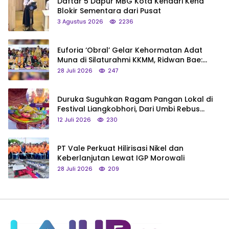
Daftar 5 Dapur MBG Kota Kendari Kena
Blokir Sementara dari Pusat
3 Agustus 2026
2236
Euforia ‘Obral’ Gelar Kehormatan Adat
Muna di Silaturahmi KKMM, Ridwan Bae:
Saya Bukan Tipe Begitu, Belum Pantas!
28 Juli 2026
247
Duruka Suguhkan Ragam Pangan Lokal di
Festival Liangkobhori, Dari Umbi Rebus
hingga Tumpeng Beras Muna
12 Juli 2026
230
PT Vale Perkuat Hilirisasi Nikel dan
Keberlanjutan Lewat IGP Morowali
28 Juli 2026
209