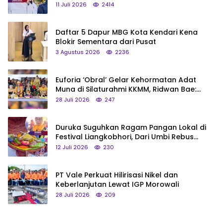
Status Jadi Cagar Budaya Nasional
11 Juli 2026
2414
Daftar 5 Dapur MBG Kota Kendari Kena
Blokir Sementara dari Pusat
3 Agustus 2026
2236
Euforia ‘Obral’ Gelar Kehormatan Adat
Muna di Silaturahmi KKMM, Ridwan Bae:
Saya Bukan Tipe Begitu, Belum Pantas!
28 Juli 2026
247
Duruka Suguhkan Ragam Pangan Lokal di
Festival Liangkobhori, Dari Umbi Rebus
hingga Tumpeng Beras Muna
12 Juli 2026
230
PT Vale Perkuat Hilirisasi Nikel dan
Keberlanjutan Lewat IGP Morowali
28 Juli 2026
209