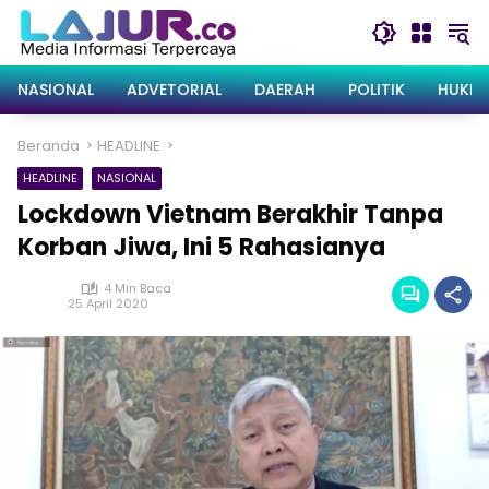
Langsung
ke
konten
NASIONAL
ADVETORIAL
DAERAH
POLITIK
HUKRI
Beranda
HEADLINE
HEADLINE
NASIONAL
Lockdown Vietnam Berakhir Tanpa
Korban Jiwa, Ini 5 Rahasianya
4 Min Baca
25 April 2020