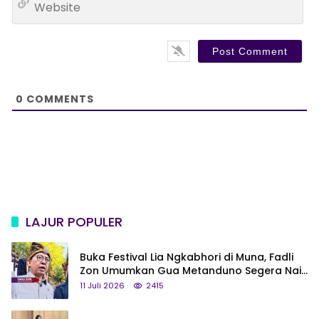
i
e
l
b
*
s
i
t
e
0
COMMENTS
LAJUR POPULER
Buka Festival Lia Ngkabhori di Muna, Fadli
Zon Umumkan Gua Metanduno Segera Naik
Status Jadi Cagar Budaya Nasional
11 Juli 2026
2415