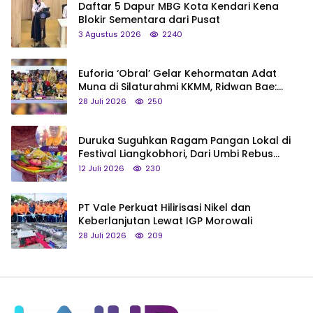
Daftar 5 Dapur MBG Kota Kendari Kena
Blokir Sementara dari Pusat
3 Agustus 2026
2240
Euforia ‘Obral’ Gelar Kehormatan Adat
Muna di Silaturahmi KKMM, Ridwan Bae:
Saya Bukan Tipe Begitu, Belum Pantas!
28 Juli 2026
250
Duruka Suguhkan Ragam Pangan Lokal di
Festival Liangkobhori, Dari Umbi Rebus
hingga Tumpeng Beras Muna
12 Juli 2026
230
PT Vale Perkuat Hilirisasi Nikel dan
Keberlanjutan Lewat IGP Morowali
28 Juli 2026
209