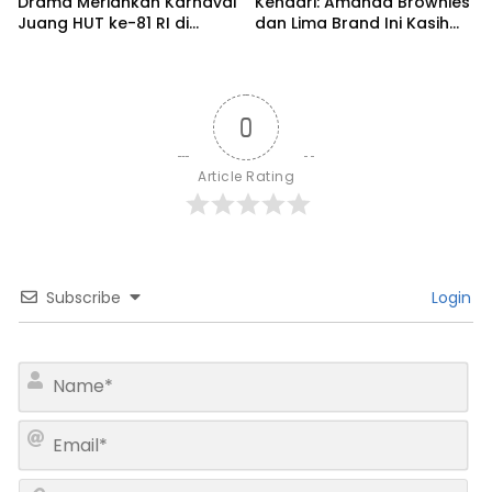
Drama Meriahkan Karnaval
Kendari: Amanda Brownies
Juang HUT ke-81 RI di
dan Lima Brand Ini Kasih
Kendari
Diskon Gede!
0
Article Rating
Subscribe
Login
N
a
m
E
e
m
*
a
W