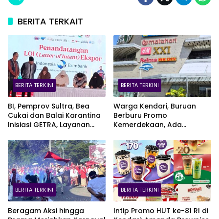
BERITA TERKAIT
BERITA TERKINI
BERITA TERKINI
BI, Pemprov Sultra, Bea
Warga Kendari, Buruan
Cukai dan Balai Karantina
Berburu Promo
Inisiasi GETRA, Layanan
Kemerdekaan, Ada
Terpadu UMKM Bidik Pasar
Kesempatan Bawa Pulang
Ekspor
EV Car
BERITA TERKINI
BERITA TERKINI
Beragam Aksi hingga
Intip Promo HUT ke-81 RI di