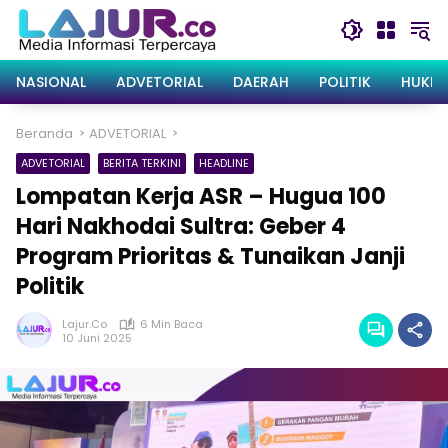
Langsung
ke
konten
NASIONAL
ADVETORIAL
DAERAH
POLITIK
HUKRI
Beranda
ADVETORIAL
ADVETORIAL
BERITA TERKINI
HEADLINE
Lompatan Kerja ASR – Hugua 100
Hari Nakhodai Sultra: Geber 4
Program Prioritas & Tunaikan Janji
Politik
Lajur.co
6 Min Baca
10 Juni 2025