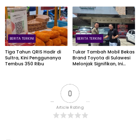
Kendari
Diskon Gede!
BERITA TERKINI
BERITA TERKINI
Tiga Tahun QRIS Hadir di
Tukar Tambah Mobil Bekas
Sultra, Kini Penggunanya
Brand Toyota di Sulawesi
Tembus 350 Ribu
Melonjak Signifikan, Ini
Varian Mobil Paling Laris!
0
Article Rating