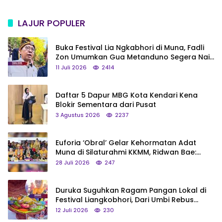
LAJUR POPULER
Buka Festival Lia Ngkabhori di Muna, Fadli
Zon Umumkan Gua Metanduno Segera Naik
Status Jadi Cagar Budaya Nasional
11 Juli 2026
2414
Daftar 5 Dapur MBG Kota Kendari Kena
Blokir Sementara dari Pusat
3 Agustus 2026
2237
Euforia ‘Obral’ Gelar Kehormatan Adat
Muna di Silaturahmi KKMM, Ridwan Bae:
Saya Bukan Tipe Begitu, Belum Pantas!
28 Juli 2026
247
Duruka Suguhkan Ragam Pangan Lokal di
Festival Liangkobhori, Dari Umbi Rebus
hingga Tumpeng Beras Muna
12 Juli 2026
230