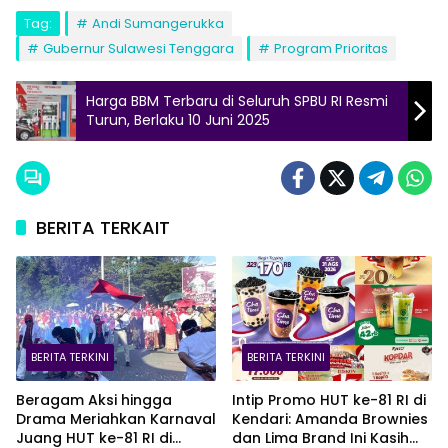
Tag:
Andi Sumangerukka
Gubernur Sulawesi Tenggara
Program Prioritas
Harga BBM Terbaru di Seluruh SPBU RI Resmi
Turun, Berlaku 10 Juni 2025
BERITA TERKAIT
BERITA TERKINI
BERITA TERKINI
Beragam Aksi hingga
Intip Promo HUT ke-81 RI di
Drama Meriahkan Karnaval
Kendari: Amanda Brownies
Juang HUT ke-81 RI di
dan Lima Brand Ini Kasih