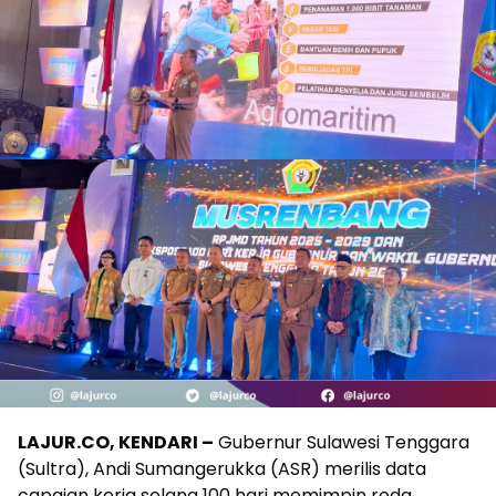
LAJUR.CO, KENDARI –
Gubernur Sulawesi Tenggara
(Sultra), Andi Sumangerukka (ASR) merilis data
capaian kerja selang 100 hari memimpin roda