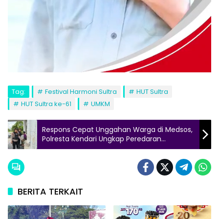
Tag:
Festival Harmoni Sultra
HUT Sultra
HUT Sultra ke-61
UMKM
Respons Cepat Unggahan Warga di Medsos,
Polresta Kendari Ungkap Peredaran
Tembakau Sintetis
BERITA TERKAIT