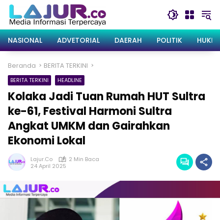
Langsung
ke
konten
NASIONAL
ADVETORIAL
DAERAH
POLITIK
HUKRI
Beranda
BERITA TERKINI
BERITA TERKINI
HEADLINE
Kolaka Jadi Tuan Rumah HUT Sultra
ke-61, Festival Harmoni Sultra
Angkat UMKM dan Gairahkan
Ekonomi Lokal
Lajur.co
2 Min Baca
24 April 2025