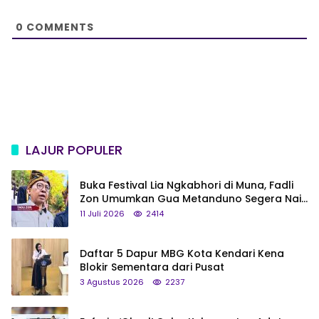
t
e
0
COMMENTS
LAJUR POPULER
Buka Festival Lia Ngkabhori di Muna, Fadli
Zon Umumkan Gua Metanduno Segera Naik
Status Jadi Cagar Budaya Nasional
11 Juli 2026
2414
Daftar 5 Dapur MBG Kota Kendari Kena
Blokir Sementara dari Pusat
3 Agustus 2026
2237