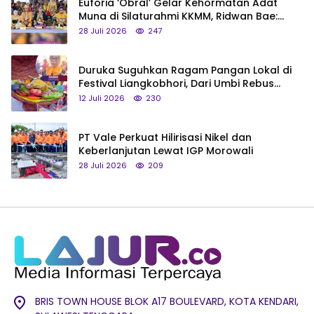
Euforia ‘Obral’ Gelar Kehormatan Adat
Muna di Silaturahmi KKMM, Ridwan Bae:
Saya Bukan Tipe Begitu, Belum Pantas!
28 Juli 2026
247
Duruka Suguhkan Ragam Pangan Lokal di
Festival Liangkobhori, Dari Umbi Rebus
hingga Tumpeng Beras Muna
12 Juli 2026
230
PT Vale Perkuat Hilirisasi Nikel dan
Keberlanjutan Lewat IGP Morowali
28 Juli 2026
209
BRIS TOWN HOUSE BLOK A17 BOULEVARD, KOTA KENDARI,