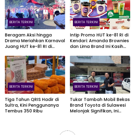
BERITA TERKINI
BERITA TERKINI
Beragam Aksi hingga
Intip Promo HUT ke-81 RI di
Drama Meriahkan Karnaval
Kendari: Amanda Brownies
Juang HUT ke-81 RI di
dan Lima Brand Ini Kasih
Kendari
Diskon Gede!
BERITA TERKINI
BERITA TERKINI
Tiga Tahun QRIS Hadir di
Tukar Tambah Mobil Bekas
Sultra, Kini Penggunanya
Brand Toyota di Sulawesi
Tembus 350 Ribu
Melonjak Signifikan, Ini
Varian Mobil Paling Laris!