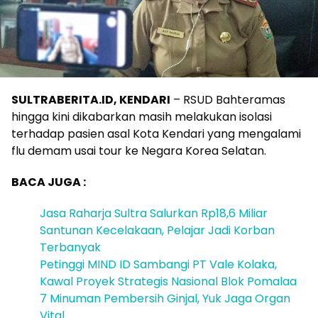
SULTRABERITA.ID, KENDARI
– RSUD Bahteramas
hingga kini dikabarkan masih melakukan isolasi
terhadap pasien asal Kota Kendari yang mengalami
flu demam usai tour ke Negara Korea Selatan.
BACA JUGA :
Jasa Raharja Sultra Salurkan Rp18,6 Miliar
Santunan Kecelakaan, Pelajar Jadi Korban
Terbanyak
Petinggi MIND ID Sambangi PT Vale Kolaka,
Kawal Proyek Strategis Nasional Blok Pomalaa
7 Minuman Pembersih Ginjal, Yuk Jaga Organ
Vital