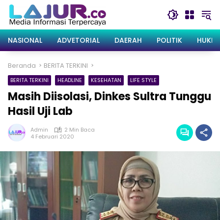
Langsung
ke
konten
NASIONAL
ADVETORIAL
DAERAH
POLITIK
HUKRI
Beranda
BERITA TERKINI
BERITA TERKINI
HEADLINE
KESEHATAN
LIFE STYLE
Masih Diisolasi, Dinkes Sultra Tunggu
Hasil Uji Lab
Admin
2 Min Baca
4 Februari 2020