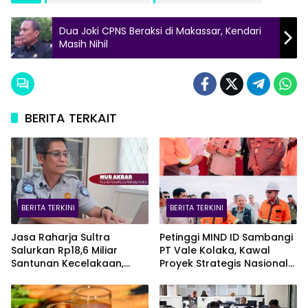
Dua Joki CPNS Beraksi di Makassar, Kendari
Masih Nihil
BERITA TERKAIT
BERITA TERKINI
BERITA TERKINI
Jasa Raharja Sultra
Petinggi MIND ID Sambangi
Salurkan Rp18,6 Miliar
PT Vale Kolaka, Kawal
Santunan Kecelakaan,
Proyek Strategis Nasional
Pelajar Jadi Korban
Blok Pomalaa
Terbanyak