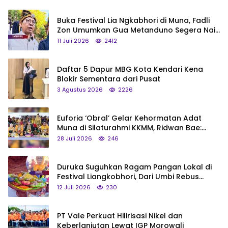
Buka Festival Lia Ngkabhori di Muna, Fadli
Zon Umumkan Gua Metanduno Segera Naik
Status Jadi Cagar Budaya Nasional
11 Juli 2026
2412
Daftar 5 Dapur MBG Kota Kendari Kena
Blokir Sementara dari Pusat
3 Agustus 2026
2226
Euforia ‘Obral’ Gelar Kehormatan Adat
Muna di Silaturahmi KKMM, Ridwan Bae:
Saya Bukan Tipe Begitu, Belum Pantas!
28 Juli 2026
246
Duruka Suguhkan Ragam Pangan Lokal di
Festival Liangkobhori, Dari Umbi Rebus
hingga Tumpeng Beras Muna
12 Juli 2026
230
PT Vale Perkuat Hilirisasi Nikel dan
Keberlanjutan Lewat IGP Morowali