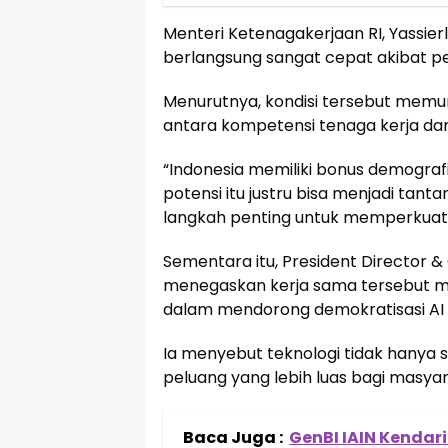
Menteri Ketenagakerjaan RI, Yassierl
berlangsung sangat cepat akibat per
Menurutnya, kondisi tersebut mem
antara kompetensi tenaga kerja da
“Indonesia memiliki bonus demograf
potensi itu justru bisa menjadi tanta
langkah penting untuk memperkuat e
Sementara itu, President Director &
menegaskan kerja sama tersebut m
dalam mendorong demokratisasi AI d
Ia menyebut teknologi tidak hanya s
peluang yang lebih luas bagi masya
Baca Juga :
GenBI IAIN Kendar