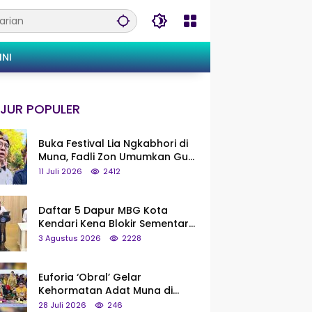
INI
JUR POPULER
Buka Festival Lia Ngkabhori di
Muna, Fadli Zon Umumkan Gua
Metanduno Segera Naik Status
11 Juli 2026
2412
Jadi Cagar Budaya Nasional
Daftar 5 Dapur MBG Kota
Kendari Kena Blokir Sementara
dari Pusat
3 Agustus 2026
2228
Euforia ‘Obral’ Gelar
Kehormatan Adat Muna di
Silaturahmi KKMM, Ridwan Bae:
28 Juli 2026
246