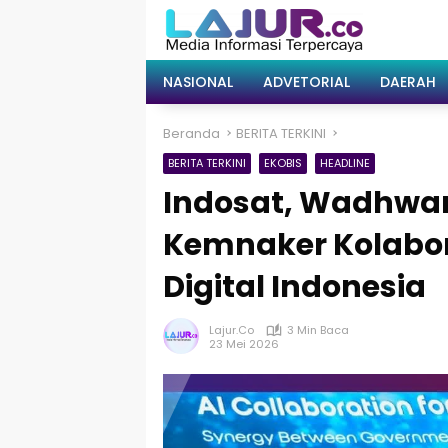
Langsung
ke
konten
NASIONAL
ADVETORIAL
DAERAH
Beranda
BERITA TERKINI
BERITA TERKINI
EKOBIS
HEADLINE
Indosat, Wadhwan
Kemnaker Kolabora
Digital Indonesia
Lajur.co
3 Min Baca
23 Mei 2026