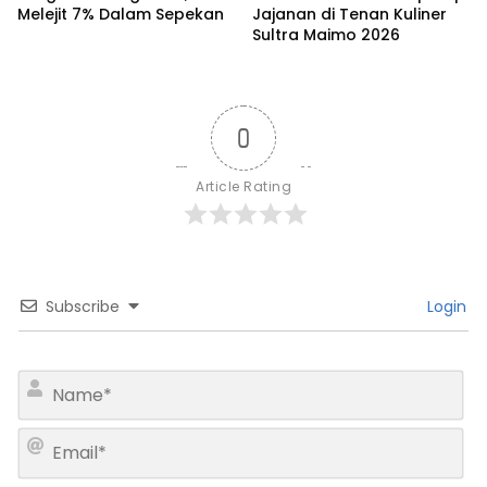
Melejit 7% Dalam Sepekan
Jajanan di Tenan Kuliner
Sultra Maimo 2026
0
Article Rating
Subscribe
Login
N
a
m
E
e
m
*
a