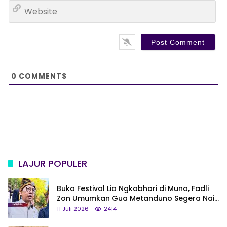
W
i
e
l
b
*
s
i
t
e
0
COMMENTS
LAJUR POPULER
Buka Festival Lia Ngkabhori di Muna, Fadli
Zon Umumkan Gua Metanduno Segera Naik
Status Jadi Cagar Budaya Nasional
11 Juli 2026
2414