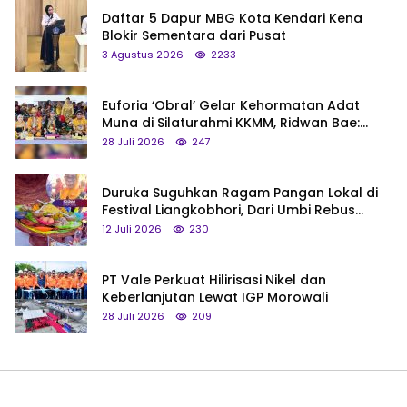
Daftar 5 Dapur MBG Kota Kendari Kena
Blokir Sementara dari Pusat
3 Agustus 2026
2233
Euforia ‘Obral’ Gelar Kehormatan Adat
Muna di Silaturahmi KKMM, Ridwan Bae:
Saya Bukan Tipe Begitu, Belum Pantas!
28 Juli 2026
247
Duruka Suguhkan Ragam Pangan Lokal di
Festival Liangkobhori, Dari Umbi Rebus
hingga Tumpeng Beras Muna
12 Juli 2026
230
PT Vale Perkuat Hilirisasi Nikel dan
Keberlanjutan Lewat IGP Morowali
28 Juli 2026
209