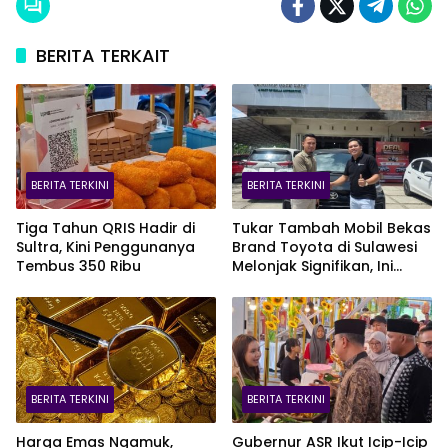
BERITA TERKAIT
BERITA TERKINI
BERITA TERKINI
Tiga Tahun QRIS Hadir di
Tukar Tambah Mobil Bekas
Sultra, Kini Penggunanya
Brand Toyota di Sulawesi
Tembus 350 Ribu
Melonjak Signifikan, Ini
Varian Mobil Paling Laris!
BERITA TERKINI
BERITA TERKINI
Harga Emas Ngamuk,
Gubernur ASR Ikut Icip-Icip