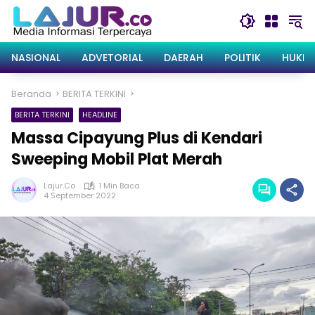
Langsung
ke
konten
NASIONAL
ADVETORIAL
DAERAH
POLITIK
HUKRI
Beranda
BERITA TERKINI
BERITA TERKINI
HEADLINE
Massa Cipayung Plus di Kendari
Sweeping Mobil Plat Merah
Lajur.co
1 Min Baca
4 September 2022