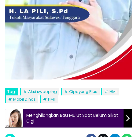
Tag:
Aksi sweeping
Cipayung Plus
HMI
Mobil Dinas
PMII
Menghilangkan Bau Mulut Saat Belum Sikat
Gigi