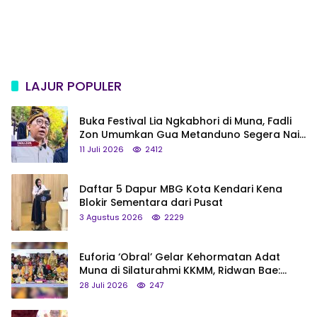
LAJUR POPULER
Buka Festival Lia Ngkabhori di Muna, Fadli
Zon Umumkan Gua Metanduno Segera Naik
Status Jadi Cagar Budaya Nasional
11 Juli 2026
2412
Daftar 5 Dapur MBG Kota Kendari Kena
Blokir Sementara dari Pusat
3 Agustus 2026
2229
Euforia ‘Obral’ Gelar Kehormatan Adat
Muna di Silaturahmi KKMM, Ridwan Bae:
Saya Bukan Tipe Begitu, Belum Pantas!
28 Juli 2026
247