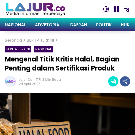
Langsung
ke
konten
NASIONAL
ADVETORIAL
DAERAH
POLITIK
HUKRI
Beranda
BERITA TERKINI
BERITA TERKINI
NASIONAL
Mengenal Titik Kritis Halal, Bagian
Penting dalam Sertifikasi Produk
Lajur.co
3 Min Baca
24 April 2025