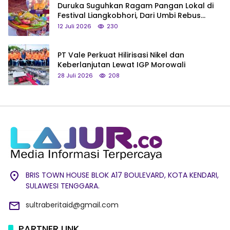
Duruka Suguhkan Ragam Pangan Lokal di
Festival Liangkobhori, Dari Umbi Rebus
hingga Tumpeng Beras Muna
12 Juli 2026
230
PT Vale Perkuat Hilirisasi Nikel dan
Keberlanjutan Lewat IGP Morowali
28 Juli 2026
208
BRIS TOWN HOUSE BLOK A17 BOULEVARD, KOTA KENDARI,
SULAWESI TENGGARA.
sultraberitaid@gmail.com
PARTNER LINK