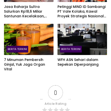
Jasa Raharja Sultra
Petinggi MIND ID Sambangi
Salurkan Rp18,6 Miliar
PT Vale Kolaka, Kawal
Santunan Kecelakaan,
Proyek Strategis Nasional
Pelajar Jadi Korban
Blok Pomalaa
Terbanyak
BERITA TERKINI
BERITA TERKINI
7 Minuman Pembersih
WFH ASN Sehari dalam
Ginjal, Yuk Jaga Organ
Sepekan Diperpanjang
Vital
0
Article Rating