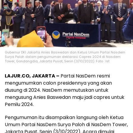
Gubernur DKI Jakarta Anies Baswedan dan Ketua Umum Partai Nasdem
Surya Paloh dalam pengumuman deklarasi Capres 2024 di Nasdem
Tower, Gondangdia, Jakarta Pusat, Senin (3/10/2022). Foto : Ist
LAJUR.CO, JAKARTA –
Partai NasDem resmi
mengumumkan calon presidennya yang akan
diusung di 2024. NasDem memutuskan untuk
mengusung Anies Baswedan maju jadi capres untuk
Pemilu 2024.
Pengumuman itu disampaikan langsung oleh Ketua
Umum Partai NasDem Surya Paloh di NasDem Tower,
Jakarta Pusat, Senin (3/10/2022). Acara dimulai