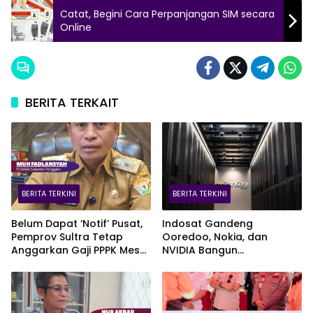
Catat, Begini Cara Perpanjangan SIM secara
Online
BERITA TERKAIT
BERITA TERKINI
BERITA TERKINI
Belum Dapat ‘Notif’ Pusat,
Indosat Gandeng
Pemprov Sultra Tetap
Ooredoo, Nokia, dan
Anggarkan Gaji PPPK Meski
NVIDIA Bangun
Fiskal Megap-Megap
Infrastruktur AI Terbesar di
Asia Tenggara Lewat
Zankore