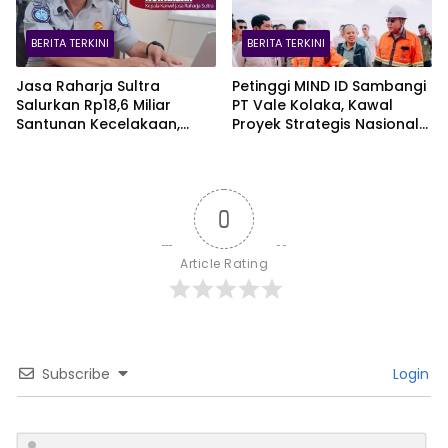
BERITA TERKINI
BERITA TERKINI
Jasa Raharja Sultra
Petinggi MIND ID Sambangi
Salurkan Rp18,6 Miliar
PT Vale Kolaka, Kawal
Santunan Kecelakaan,
Proyek Strategis Nasional
Pelajar Jadi Korban
Blok Pomalaa
Terbanyak
0
Article Rating
Subscribe
Login
N