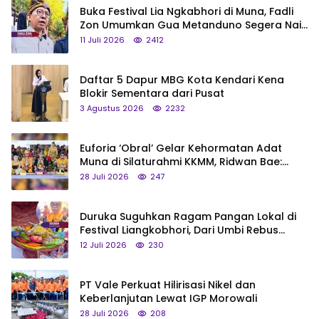
Buka Festival Lia Ngkabhori di Muna, Fadli
Zon Umumkan Gua Metanduno Segera Naik
Status Jadi Cagar Budaya Nasional
11 Juli 2026
2412
Daftar 5 Dapur MBG Kota Kendari Kena
Blokir Sementara dari Pusat
3 Agustus 2026
2232
Euforia ‘Obral’ Gelar Kehormatan Adat
Muna di Silaturahmi KKMM, Ridwan Bae:
Saya Bukan Tipe Begitu, Belum Pantas!
28 Juli 2026
247
Duruka Suguhkan Ragam Pangan Lokal di
Festival Liangkobhori, Dari Umbi Rebus
hingga Tumpeng Beras Muna
12 Juli 2026
230
PT Vale Perkuat Hilirisasi Nikel dan
Keberlanjutan Lewat IGP Morowali
28 Juli 2026
208