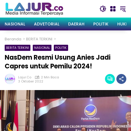
Langsung
ke
konten
NASIONAL
ADVETORIAL
DAERAH
POLITIK
HUKRI
Beranda
BERITA TERKINI
BERITA TERKINI
NASIONAL
POLITIK
NasDem Resmi Usung Anies Jadi
Capres untuk Pemilu 2024!
Lajur.co
2 Min Baca
3 Oktober 2022