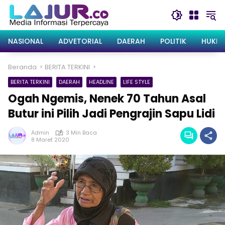
Langsung
ke
konten
NASIONAL
ADVETORIAL
DAERAH
POLITIK
HUKRI
Beranda
BERITA TERKINI
BERITA TERKINI
DAERAH
HEADLINE
LIFE STYLE
Ogah Ngemis, Nenek 70 Tahun Asal
Butur ini Pilih Jadi Pengrajin Sapu Lidi
Admin
3 Min Baca
8 Maret 2020