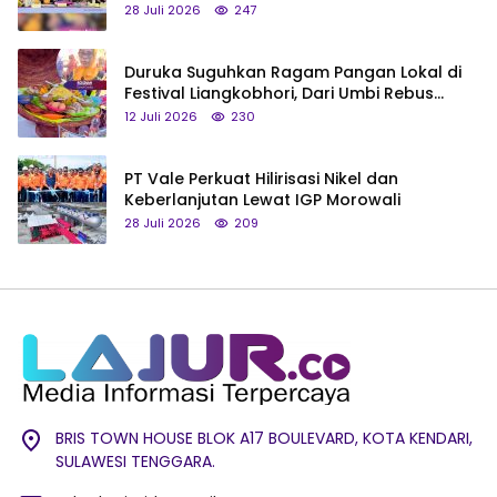
Saya Bukan Tipe Begitu, Belum Pantas!
28 Juli 2026
247
Duruka Suguhkan Ragam Pangan Lokal di
Festival Liangkobhori, Dari Umbi Rebus
hingga Tumpeng Beras Muna
12 Juli 2026
230
PT Vale Perkuat Hilirisasi Nikel dan
Keberlanjutan Lewat IGP Morowali
28 Juli 2026
209
BRIS TOWN HOUSE BLOK A17 BOULEVARD, KOTA KENDARI,
SULAWESI TENGGARA.