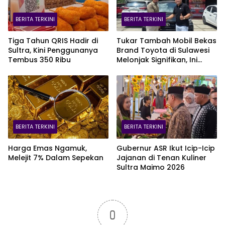
BERITA TERKINI
BERITA TERKINI
Tiga Tahun QRIS Hadir di
Tukar Tambah Mobil Bekas
Sultra, Kini Penggunanya
Brand Toyota di Sulawesi
Tembus 350 Ribu
Melonjak Signifikan, Ini
Varian Mobil Paling Laris!
BERITA TERKINI
BERITA TERKINI
Harga Emas Ngamuk,
Gubernur ASR Ikut Icip-Icip
Melejit 7% Dalam Sepekan
Jajanan di Tenan Kuliner
Sultra Maimo 2026
0