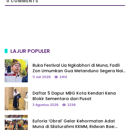
0
COMMENTS
LAJUR POPULER
Buka Festival Lia Ngkabhori di Muna, Fadli
Zon Umumkan Gua Metanduno Segera Naik
Status Jadi Cagar Budaya Nasional
11 Juli 2026
2414
Daftar 5 Dapur MBG Kota Kendari Kena
Blokir Sementara dari Pusat
3 Agustus 2026
2236
Euforia ‘Obral’ Gelar Kehormatan Adat
Muna di Silaturahmi KKMM, Ridwan Bae: