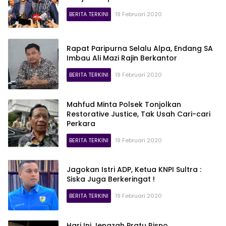
BERITA TERKINI
19 Februari 2020
lajur
Rapat Paripurna Selalu Alpa, Endang SA
Imbau Ali Mazi Rajin Berkantor
BERITA TERKINI
19 Februari 2020
Mahfud Minta Polsek Tonjolkan
Restorative Justice, Tak Usah Cari-cari
Perkara
BERITA TERKINI
19 Februari 2020
Jagokan Istri ADP, Ketua KNPI Sultra :
Siska Juga Berkeringat !
BERITA TERKINI
19 Februari 2020
Hari Ini Jenazah Pratu Risno