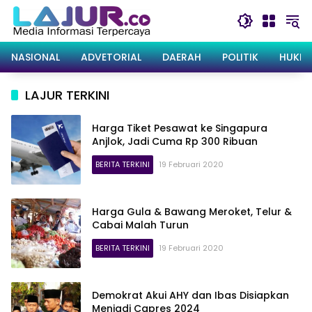
Langsung
ke
konten
NASIONAL
ADVETORIAL
DAERAH
POLITIK
HUKRI
LAJUR TERKINI
Harga Tiket Pesawat ke Singapura
Anjlok, Jadi Cuma Rp 300 Ribuan
BERITA TERKINI
19 Februari 2020
Harga Gula & Bawang Meroket, Telur &
Cabai Malah Turun
BERITA TERKINI
19 Februari 2020
Demokrat Akui AHY dan Ibas Disiapkan
Menjadi Capres 2024