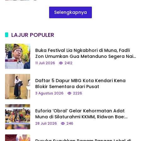
Selengkapnya
LAJUR POPULER
Buka Festival Lia Ngkabhori di Muna, Fadli
Zon Umumkan Gua Metanduno Segera Naik
Status Jadi Cagar Budaya Nasional
11 Juli 2026
2412
Daftar 5 Dapur MBG Kota Kendari Kena
Blokir Sementara dari Pusat
3 Agustus 2026
2226
Euforia ‘Obral’ Gelar Kehormatan Adat
Muna di Silaturahmi KKMM, Ridwan Bae:
Saya Bukan Tipe Begitu, Belum Pantas!
28 Juli 2026
246