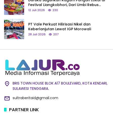
Duruka Suguhkan Ragam Pangan Lokal di
Festival Liangkobhori, Dari Umbi Rebus
hingga Tumpeng Beras Muna
12 Juli 2026
230
PT Vale Perkuat Hilirisasi Nikel dan
Keberlanjutan Lewat IGP Morowali
28 Juli 2026
207
BRIS TOWN HOUSE BLOK A17 BOULEVARD, KOTA KENDARI,
SULAWESI TENGGARA.
sultraberitaid@gmail.com
PARTNER LINK