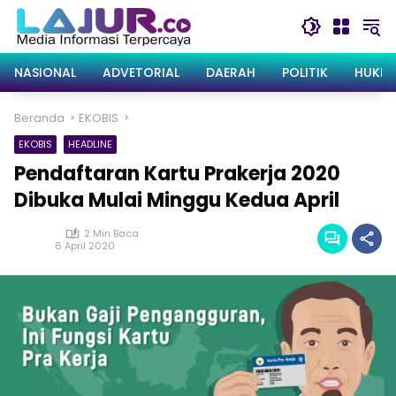
Langsung
ke
konten
NASIONAL
ADVETORIAL
DAERAH
POLITIK
HUKRI
Beranda
EKOBIS
EKOBIS
HEADLINE
Pendaftaran Kartu Prakerja 2020
Dibuka Mulai Minggu Kedua April
2 Min Baca
6 April 2020