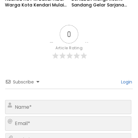
Warga Kota Kendari Mulai
Sandang Gelar Sarjana
9 Agustus
UHO, Kini Target Kejar S2
0
Article Rating
Subscribe
Login
N
a
m
E
e
m
*
a
W