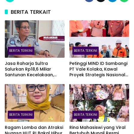
BERITA TERKAIT
BERITA TERKINI
BERITA TERKINI
Jasa Raharja Sultra
Petinggi MIND ID Sambangi
Salurkan Rp18,6 Miliar
PT Vale Kolaka, Kawal
Santunan Kecelakaan,
Proyek Strategis Nasional
Pelajar Jadi Korban
Blok Pomalaa
Terbanyak
BERITA TERKINI
BERITA TERKINI
Ragam Lomba dan Atraksi
Rina Mahasiswi yang Viral
Nuansa HUT RI Bakal Hibur
Bertubuh Mungil Resmi