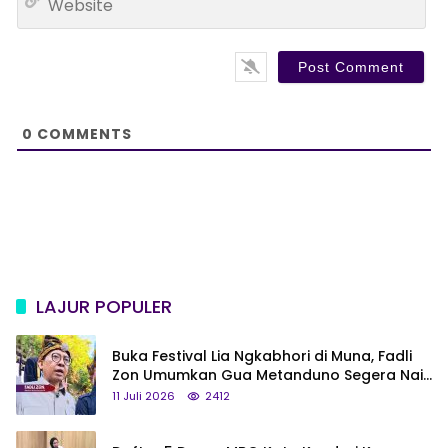
i
e
l
b
*
s
i
t
e
0
COMMENTS
LAJUR POPULER
Buka Festival Lia Ngkabhori di Muna, Fadli
Zon Umumkan Gua Metanduno Segera Naik
Status Jadi Cagar Budaya Nasional
11 Juli 2026
2412