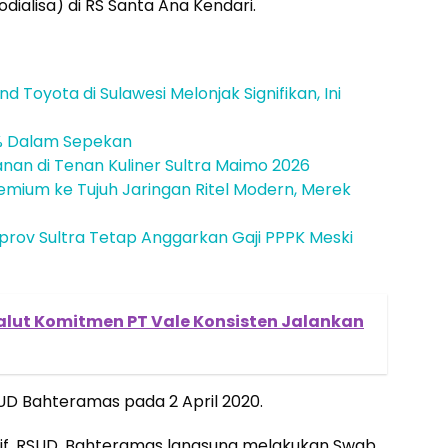
ialisa) di RS Santa Ana Kendari.
 Toyota di Sulawesi Melonjak Signifikan, Ini
7% Dalam Sepekan
janan di Tenan Kuliner Sultra Maimo 2026
emium ke Tujuh Jaringan Ritel Modern, Merek
mprov Sultra Tetap Anggarkan Gaji PPPK Meski
alut Komitmen PT Vale Konsisten Jalankan
SUD Bahteramas pada 2 April 2020.
sitif. RSUD. Bahteramas langsung melakukan Swab