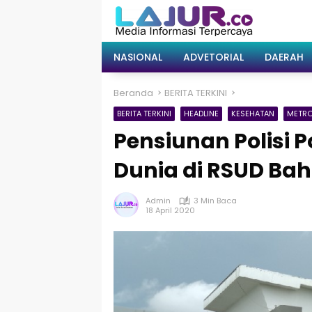
Langsung
ke
konten
NASIONAL
ADVETORIAL
DAERAH
Beranda
BERITA TERKINI
BERITA TERKINI
HEADLINE
KESEHATAN
METR
Pensiunan Polisi 
Dunia di RSUD Ba
Admin
3 Min Baca
18 April 2020