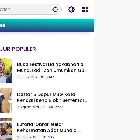
INI
JUR POPULER
Buka Festival Lia Ngkabhori di
Muna, Fadli Zon Umumkan Gua
Metanduno Segera Naik Status
11 Juli 2026
2412
Jadi Cagar Budaya Nasional
Daftar 5 Dapur MBG Kota
Kendari Kena Blokir Sementara
dari Pusat
3 Agustus 2026
2233
Euforia ‘Obral’ Gelar
Kehormatan Adat Muna di
Silaturahmi KKMM, Ridwan Bae:
28 Juli 2026
247