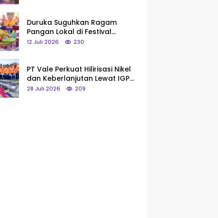
Saya Bukan Tipe Begitu, Belum
Pantas!
Duruka Suguhkan Ragam
Pangan Lokal di Festival
Liangkobhori, Dari Umbi Rebus
12 Juli 2026
230
hingga Tumpeng Beras Muna
PT Vale Perkuat Hilirisasi Nikel
dan Keberlanjutan Lewat IGP
Morowali
28 Juli 2026
209