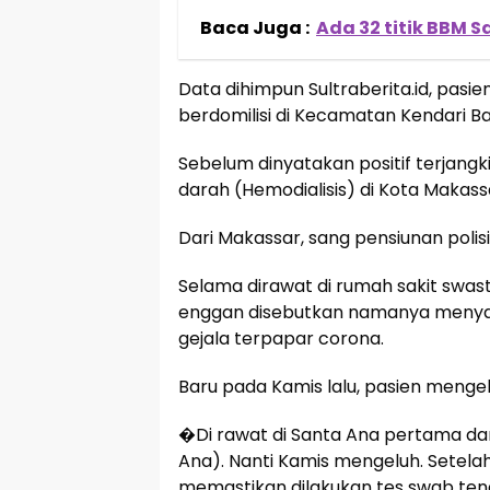
Baca Juga :
Ada 32 titik BBM Sa
Data dihimpun Sultraberita.id, pasi
berdomilisi di Kecamatan Kendari Ba
Sebelum dinyatakan positif terjangki
darah (Hemodialisis) di Kota Makass
Dari Makassar, sang pensiunan polis
Selama dirawat di rumah sakit swast
enggan disebutkan namanya menyat
gejala terpapar corona.
Baru pada Kamis lalu, pasien meng
�Di rawat di Santa Ana pertama dari
Ana). Nanti Kamis mengeluh. Setelah 
memastikan dilakukan tes swab teng