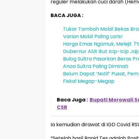
reguler melakukan cuci darah (Hemod
BACA JUGA :
Tukar Tambah Mobil Bekas Brand
Varian Mobil Paling Laris!
Harga Emas Ngamuk, Melejit 
Gubernur ASR Ikut Icip-Icip Ja
Bulog Sultra Pasarkan Beras Pr
Anoa Sultra Paling Diminati
Belum Dapat ‘Notif’ Pusat, Pe
Fiskal Megap-Megap
Baca Juga :
Bupati Morowali S
CSR
Ia kemudian dirawat di IGD Covid R
“Setelah hasil Rapid Tes adalah Po