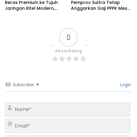
Beras Premium ke Tujuh
Pemprov Sultra Tetap
Jaringan Ritel Modern,
Anggarkan Gaji PPPK Meski
Merek Anoa Sultra Paling
Fiskal Megap-Megap
Diminati
0
Article Rating
Subscribe
Login
N
a
m
E
e
m
*
a