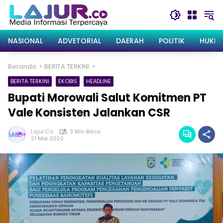
Langsung
ke
konten
NASIONAL
ADVETORIAL
DAERAH
POLITIK
HUKRI
Beranda
BERITA TERKINI
BERITA TERKINI
EKOBIS
HEADLINE
Bupati Morowali Salut Komitmen PT
Vale Konsisten Jalankan CSR
Lajur.co
3 Min Baca
21 Mei 2022