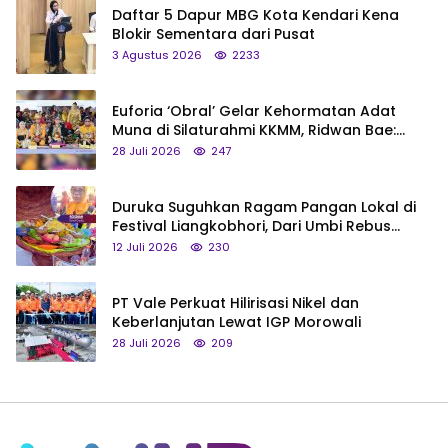
Daftar 5 Dapur MBG Kota Kendari Kena
Blokir Sementara dari Pusat
3 Agustus 2026
2233
Euforia ‘Obral’ Gelar Kehormatan Adat
Muna di Silaturahmi KKMM, Ridwan Bae:
Saya Bukan Tipe Begitu, Belum Pantas!
28 Juli 2026
247
Duruka Suguhkan Ragam Pangan Lokal di
Festival Liangkobhori, Dari Umbi Rebus
hingga Tumpeng Beras Muna
12 Juli 2026
230
PT Vale Perkuat Hilirisasi Nikel dan
Keberlanjutan Lewat IGP Morowali
28 Juli 2026
209