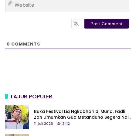
W
i
e
l
b
*
s
i
t
e
0
COMMENTS
LAJUR POPULER
Buka Festival Lia Ngkabhori di Muna, Fadli
Zon Umumkan Gua Metanduno Segera Naik
Status Jadi Cagar Budaya Nasional
11 Juli 2026
2412