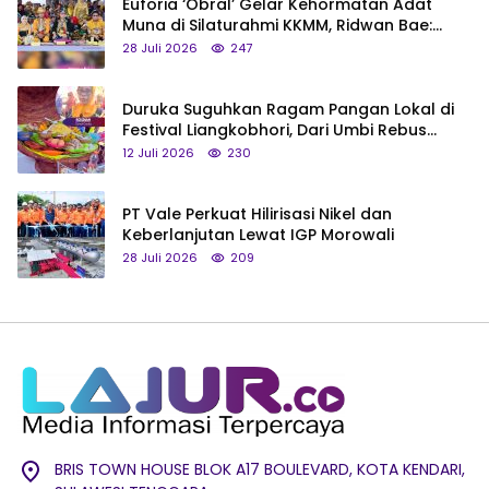
Euforia ‘Obral’ Gelar Kehormatan Adat
Muna di Silaturahmi KKMM, Ridwan Bae:
Saya Bukan Tipe Begitu, Belum Pantas!
28 Juli 2026
247
Duruka Suguhkan Ragam Pangan Lokal di
Festival Liangkobhori, Dari Umbi Rebus
hingga Tumpeng Beras Muna
12 Juli 2026
230
PT Vale Perkuat Hilirisasi Nikel dan
Keberlanjutan Lewat IGP Morowali
28 Juli 2026
209
BRIS TOWN HOUSE BLOK A17 BOULEVARD, KOTA KENDARI,