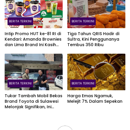
BERITA TERKINI
BERITA TERKINI
Intip Promo HUT ke-81 RI di
Tiga Tahun QRIS Hadir di
Kendari: Amanda Brownies
Sultra, Kini Penggunanya
dan Lima Brand Ini Kasih
Tembus 350 Ribu
Diskon Gede!
BERITA TERKINI
BERITA TERKINI
Tukar Tambah Mobil Bekas
Harga Emas Ngamuk,
Brand Toyota di Sulawesi
Melejit 7% Dalam Sepekan
Melonjak Signifikan, Ini
Varian Mobil Paling Laris!