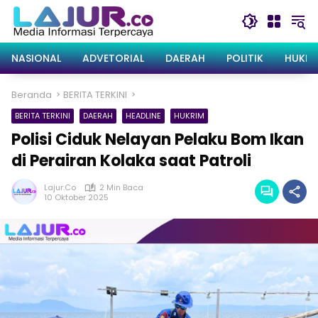
Langsung
ke
konten
NASIONAL
ADVETORIAL
DAERAH
POLITIK
HUKRI
Beranda
BERITA TERKINI
BERITA TERKINI
DAERAH
HEADLINE
HUKRIM
Polisi Ciduk Nelayan Pelaku Bom Ikan
di Perairan Kolaka saat Patroli
Lajur.co
2 Min Baca
10 Oktober 2025