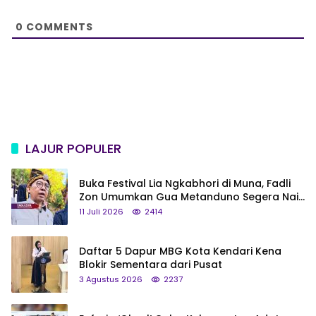
t
e
0
COMMENTS
LAJUR POPULER
Buka Festival Lia Ngkabhori di Muna, Fadli
Zon Umumkan Gua Metanduno Segera Naik
Status Jadi Cagar Budaya Nasional
11 Juli 2026
2414
Daftar 5 Dapur MBG Kota Kendari Kena
Blokir Sementara dari Pusat
3 Agustus 2026
2237