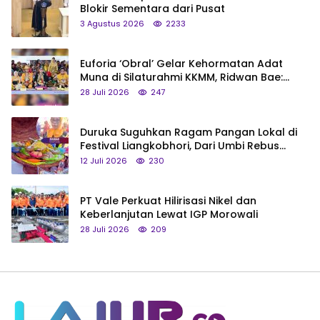
Blokir Sementara dari Pusat
3 Agustus 2026
2233
Euforia ‘Obral’ Gelar Kehormatan Adat
Muna di Silaturahmi KKMM, Ridwan Bae:
Saya Bukan Tipe Begitu, Belum Pantas!
28 Juli 2026
247
Duruka Suguhkan Ragam Pangan Lokal di
Festival Liangkobhori, Dari Umbi Rebus
hingga Tumpeng Beras Muna
12 Juli 2026
230
PT Vale Perkuat Hilirisasi Nikel dan
Keberlanjutan Lewat IGP Morowali
28 Juli 2026
209