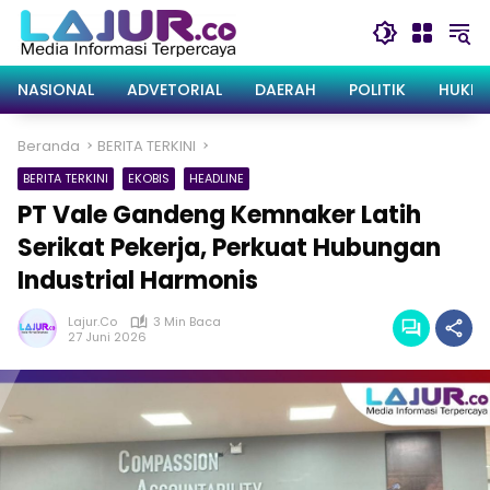
Langsung
ke
konten
NASIONAL
ADVETORIAL
DAERAH
POLITIK
HUKRI
Beranda
BERITA TERKINI
BERITA TERKINI
EKOBIS
HEADLINE
PT Vale Gandeng Kemnaker Latih
Serikat Pekerja, Perkuat Hubungan
Industrial Harmonis
Lajur.co
3 Min Baca
27 Juni 2026