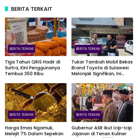
BERITA TERKAIT
BERITA TERKINI
BERITA TERKINI
Tiga Tahun QRIS Hadir di
Tukar Tambah Mobil Bekas
Sultra, Kini Penggunanya
Brand Toyota di Sulawesi
Tembus 350 Ribu
Melonjak Signifikan, Ini
Varian Mobil Paling Laris!
BERITA TERKINI
BERITA TERKINI
Harga Emas Ngamuk,
Gubernur ASR Ikut Icip-Icip
Melejit 7% Dalam Sepekan
Jajanan di Tenan Kuliner