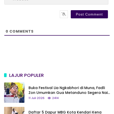
e
l
b
*
s
i
t
e
0
COMMENTS
LAJUR POPULER
Buka Festival Lia Ngkabhori di Muna, Fadli
Zon Umumkan Gua Metanduno Segera Naik
Status Jadi Cagar Budaya Nasional
11 Juli 2026
2414
Daftar 5 Dapur MBG Kota Kendari Kena