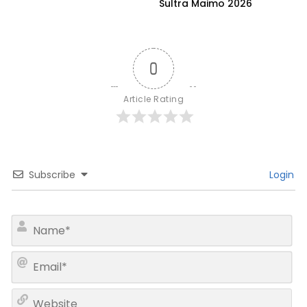
Sultra Maimo 2026
0
Article Rating
Subscribe
Login
N
a
m
E
e
m
*
a
W
i