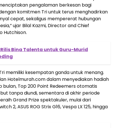
menciptakan pengalaman berkesan bagi
n dengan komitmen Tri untuk terus menghadirkan
inyal cepat, sekaligus mempererat hubungan
ia,” ujar Bilal Kazmi, Director and Chief
o Hutchison.
lis Bina Talenta untuk Guru-Murid
oding
 Tri memiliki kesempatan ganda untuk menang.
li dan Hotelmurah.com dalam menyediakan hadiah
iap bulan, Top 200 Point Redeemers otomatis
ut tanpa diundi, sementara di akhir periode
raih Grand Prize spektakuler, mulai dari
tch 2, ASUS ROG Strix G16, Vespa LX 125, hingga