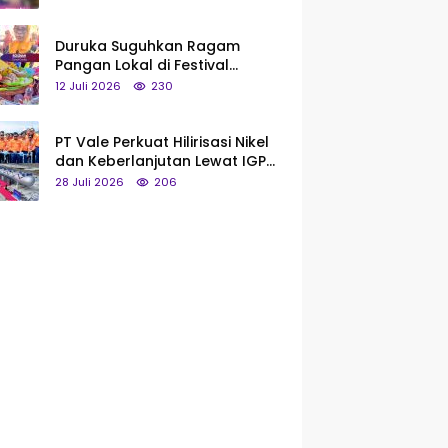
Saya Bukan Tipe Begitu, Belum
Pantas!
Duruka Suguhkan Ragam
Pangan Lokal di Festival
Liangkobhori, Dari Umbi Rebus
12 Juli 2026
230
hingga Tumpeng Beras Muna
PT Vale Perkuat Hilirisasi Nikel
dan Keberlanjutan Lewat IGP
Morowali
28 Juli 2026
206