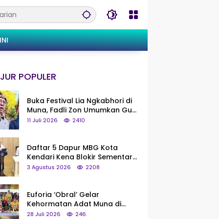
INI
JUR POPULER
Buka Festival Lia Ngkabhori di
Muna, Fadli Zon Umumkan Gua
Metanduno Segera Naik Status
11 Juli 2026
2410
Jadi Cagar Budaya Nasional
Daftar 5 Dapur MBG Kota
Kendari Kena Blokir Sementara
dari Pusat
3 Agustus 2026
2208
Euforia ‘Obral’ Gelar
Kehormatan Adat Muna di
Silaturahmi KKMM, Ridwan Bae:
28 Juli 2026
246