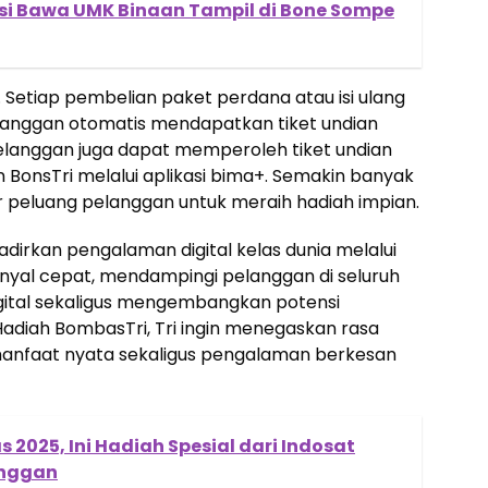
si Bawa UMK Binaan Tampil di Bone Sompe
etiap pembelian paket perdana atau isi ulang
elanggan otomatis mendapatkan tiket undian
Pelanggan juga dapat memperoleh tiket undian
onsTri melalui aplikasi bima+. Semakin banyak
r peluang pelanggan untuk meraih hadiah impian.
irkan pengalaman digital kelas dunia melalui
nyal cepat, mendampingi pelanggan di seluruh
digital sekaligus mengembangkan potensi
Hadiah BombasTri, Tri ingin menegaskan rasa
anfaat nyata sekaligus pengalaman berkesan
2025, Ini Hadiah Spesial dari Indosat
anggan