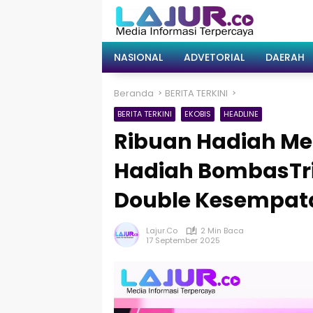
Langsung
ke
konten
NASIONAL
ADVETORIAL
DAERAH
Beranda
BERITA TERKINI
BERITA TERKINI
EKOBIS
HEADLINE
Ribuan Hadiah Men
Hadiah BombasTri
Double Kesempat
Lajur.co
2 Min Baca
17 September 2025