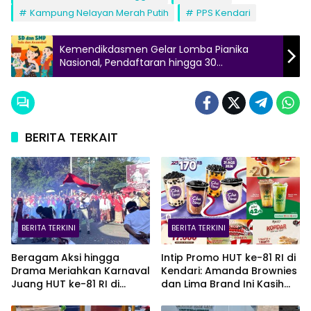
Kampung Nelayan Merah Putih
PPS Kendari
Kemendikdasmen Gelar Lomba Pianika
Nasional, Pendaftaran hingga 30
September!
BERITA TERKAIT
BERITA TERKINI
BERITA TERKINI
Beragam Aksi hingga
Intip Promo HUT ke-81 RI di
Drama Meriahkan Karnaval
Kendari: Amanda Brownies
Juang HUT ke-81 RI di
dan Lima Brand Ini Kasih
Kendari
Diskon Gede!