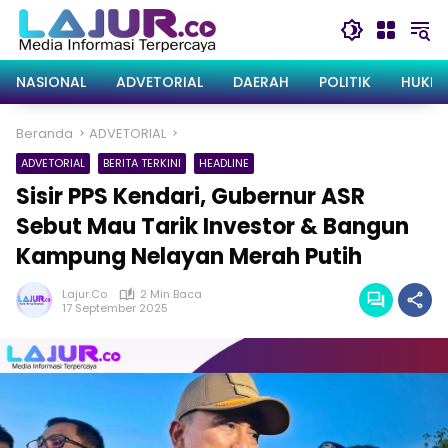
Langsung
ke
konten
NASIONAL
ADVETORIAL
DAERAH
POLITIK
HUKRI
Beranda
ADVETORIAL
ADVETORIAL
BERITA TERKINI
HEADLINE
Sisir PPS Kendari, Gubernur ASR
Sebut Mau Tarik Investor & Bangun
Kampung Nelayan Merah Putih
Lajur.co
2 Min Baca
17 September 2025