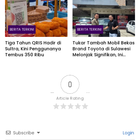
BERITA TERKINI
BERITA TERKINI
Tiga Tahun QRIS Hadir di
Tukar Tambah Mobil Bekas
Sultra, Kini Penggunanya
Brand Toyota di Sulawesi
Tembus 350 Ribu
Melonjak Signifikan, Ini
Varian Mobil Paling Laris!
0
Article Rating
Subscribe
Login