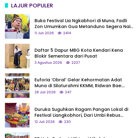
LAJUR POPULER
Buka Festival Lia Ngkabhori di Muna, Fadli
Zon Umumkan Gua Metanduno Segera Naik
Status Jadi Cagar Budaya Nasional
11 Juli 2026
2414
Daftar 5 Dapur MBG Kota Kendari Kena
Blokir Sementara dari Pusat
3 Agustus 2026
2237
Euforia ‘Obral’ Gelar Kehormatan Adat
Muna di Silaturahmi KKMM, Ridwan Bae:
Saya Bukan Tipe Begitu, Belum Pantas!
28 Juli 2026
247
Duruka Suguhkan Ragam Pangan Lokal di
Festival Liangkobhori, Dari Umbi Rebus
hingga Tumpeng Beras Muna
12 Juli 2026
230