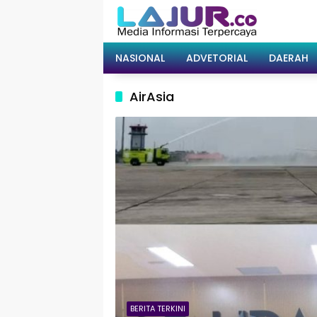
Langsung
ke
konten
NASIONAL
ADVETORIAL
DAERAH
AirAsia
BERITA TERKINI