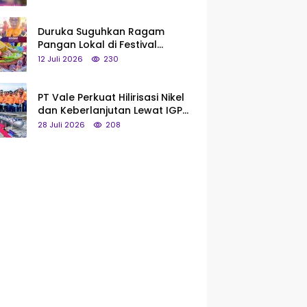
Saya Bukan Tipe Begitu, Belum
Pantas!
Duruka Suguhkan Ragam
Pangan Lokal di Festival
Liangkobhori, Dari Umbi Rebus
12 Juli 2026
230
hingga Tumpeng Beras Muna
PT Vale Perkuat Hilirisasi Nikel
dan Keberlanjutan Lewat IGP
Morowali
28 Juli 2026
208