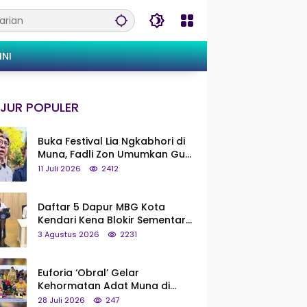
INI
JUR POPULER
Buka Festival Lia Ngkabhori di
Muna, Fadli Zon Umumkan Gua
Metanduno Segera Naik Status
11 Juli 2026
2412
Jadi Cagar Budaya Nasional
Daftar 5 Dapur MBG Kota
Kendari Kena Blokir Sementara
dari Pusat
3 Agustus 2026
2231
Euforia ‘Obral’ Gelar
Kehormatan Adat Muna di
Silaturahmi KKMM, Ridwan Bae:
28 Juli 2026
247