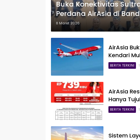
Buka Konektivitas Sultr
Perdana AirAsia di Ban
Salute
8 Maret 2026
AirAsia Bu
Kendari Mul
BERITA TERKINI
AirAsia Re
Hanya Tuju
BERITA TERKINI
Sistem Lay