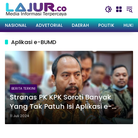
Langsung
ke
konten
NASIONAL
ADVETORIAL
DAERAH
POLITIK
HUKRI
Aplikasi e-BUMD
BERITA TERKINI
Stranas PK KPK Soroti Banyak
Yang Tak Patuh Isi Aplikasi e-
BUMD dan Data Timbulan
11 Juli 2024
Sampah di Sultra