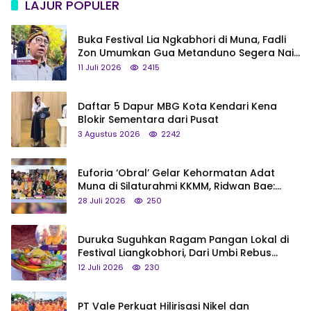
LAJUR POPULER
Buka Festival Lia Ngkabhori di Muna, Fadli
Zon Umumkan Gua Metanduno Segera Naik
Status Jadi Cagar Budaya Nasional
11 Juli 2026
2415
Daftar 5 Dapur MBG Kota Kendari Kena
Blokir Sementara dari Pusat
3 Agustus 2026
2242
Euforia ‘Obral’ Gelar Kehormatan Adat
Muna di Silaturahmi KKMM, Ridwan Bae:
Saya Bukan Tipe Begitu, Belum Pantas!
28 Juli 2026
250
Duruka Suguhkan Ragam Pangan Lokal di
Festival Liangkobhori, Dari Umbi Rebus
hingga Tumpeng Beras Muna
12 Juli 2026
230
PT Vale Perkuat Hilirisasi Nikel dan