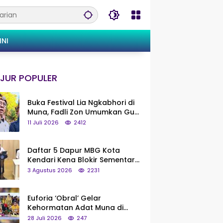
INI
JUR POPULER
Buka Festival Lia Ngkabhori di
Muna, Fadli Zon Umumkan Gua
Metanduno Segera Naik Status
11 Juli 2026
2412
Jadi Cagar Budaya Nasional
Daftar 5 Dapur MBG Kota
Kendari Kena Blokir Sementara
dari Pusat
3 Agustus 2026
2231
Euforia ‘Obral’ Gelar
Kehormatan Adat Muna di
Silaturahmi KKMM, Ridwan Bae:
28 Juli 2026
247