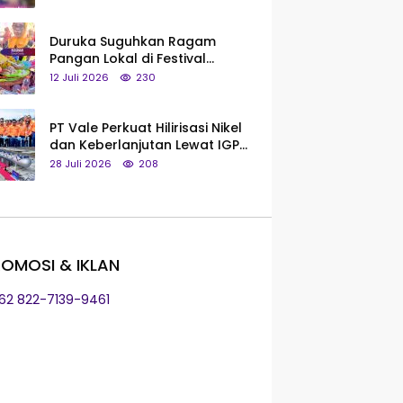
Saya Bukan Tipe Begitu, Belum
Pantas!
Duruka Suguhkan Ragam
Pangan Lokal di Festival
Liangkobhori, Dari Umbi Rebus
12 Juli 2026
230
hingga Tumpeng Beras Muna
PT Vale Perkuat Hilirisasi Nikel
dan Keberlanjutan Lewat IGP
Morowali
28 Juli 2026
208
OMOSI & IKLAN
+62 822-7139-9461