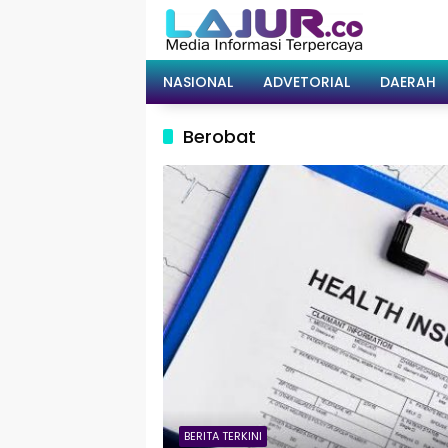
Langsung
ke
konten
NASIONAL
ADVETORIAL
DAERAH
Berobat
BERITA TERKINI