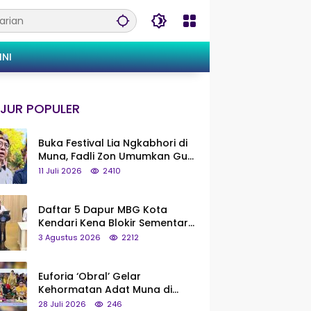
INI
JUR POPULER
Buka Festival Lia Ngkabhori di
Muna, Fadli Zon Umumkan Gua
Metanduno Segera Naik Status
11 Juli 2026
2410
Jadi Cagar Budaya Nasional
Daftar 5 Dapur MBG Kota
Kendari Kena Blokir Sementara
dari Pusat
3 Agustus 2026
2212
Euforia ‘Obral’ Gelar
Kehormatan Adat Muna di
Silaturahmi KKMM, Ridwan Bae:
28 Juli 2026
246