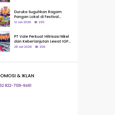
Saya Bukan Tipe Begitu, Belum
Pantas!
Duruka Suguhkan Ragam
Pangan Lokal di Festival
Liangkobhori, Dari Umbi Rebus
12 Juli 2026
230
hingga Tumpeng Beras Muna
PT Vale Perkuat Hilirisasi Nikel
dan Keberlanjutan Lewat IGP
Morowali
28 Juli 2026
206
OMOSI & IKLAN
+62 822-7139-9461