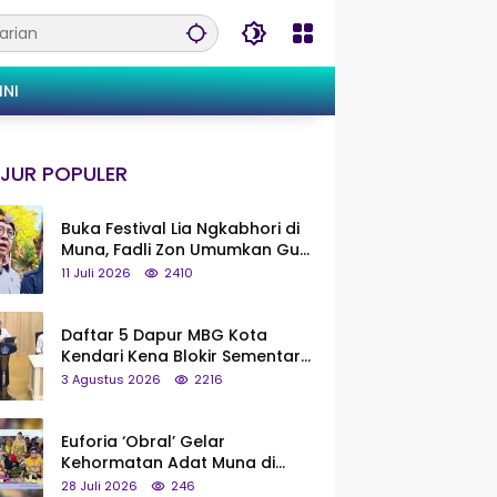
INI
JUR POPULER
Buka Festival Lia Ngkabhori di
Muna, Fadli Zon Umumkan Gua
Metanduno Segera Naik Status
11 Juli 2026
2410
Jadi Cagar Budaya Nasional
Daftar 5 Dapur MBG Kota
Kendari Kena Blokir Sementara
dari Pusat
3 Agustus 2026
2216
Euforia ‘Obral’ Gelar
Kehormatan Adat Muna di
Silaturahmi KKMM, Ridwan Bae:
28 Juli 2026
246