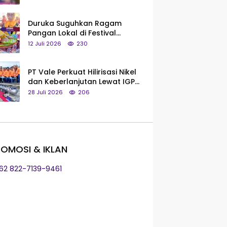
Saya Bukan Tipe Begitu, Belum
Pantas!
Duruka Suguhkan Ragam
Pangan Lokal di Festival
Liangkobhori, Dari Umbi Rebus
12 Juli 2026
230
hingga Tumpeng Beras Muna
PT Vale Perkuat Hilirisasi Nikel
dan Keberlanjutan Lewat IGP
Morowali
28 Juli 2026
206
OMOSI & IKLAN
+62 822-7139-9461