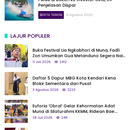
Penjelasan Dispar
BERITA TERKINI
6 Agustus 2020
LAJUR POPULER
Buka Festival Lia Ngkabhori di Muna, Fadli
Zon Umumkan Gua Metanduno Segera Naik
Status Jadi Cagar Budaya Nasional
11 Juli 2026
2412
Daftar 5 Dapur MBG Kota Kendari Kena
Blokir Sementara dari Pusat
3 Agustus 2026
2223
Euforia ‘Obral’ Gelar Kehormatan Adat
Muna di Silaturahmi KKMM, Ridwan Bae:
Saya Bukan Tipe Begitu, Belum Pantas!
28 Juli 2026
246