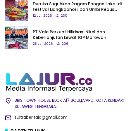
Duruka Suguhkan Ragam Pangan Lokal di
Festival Liangkobhori, Dari Umbi Rebus
hingga Tumpeng Beras Muna
12 Juli 2026
230
PT Vale Perkuat Hilirisasi Nikel dan
Keberlanjutan Lewat IGP Morowali
28 Juli 2026
206
BRIS TOWN HOUSE BLOK A17 BOULEVARD, KOTA KENDARI,
SULAWESI TENGGARA.
sultraberitaid@gmail.com
PARTNER LINK