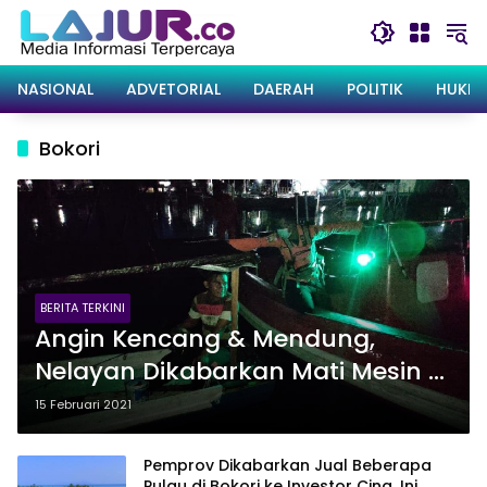
Langsung
ke
konten
NASIONAL
ADVETORIAL
DAERAH
POLITIK
HUKRI
Bokori
BERITA TERKINI
Angin Kencang & Mendung,
Nelayan Dikabarkan Mati Mesin di
Sekitar Pulau Bokori
15 Februari 2021
Pemprov Dikabarkan Jual Beberapa
Pulau di Bokori ke Investor Cina, Ini