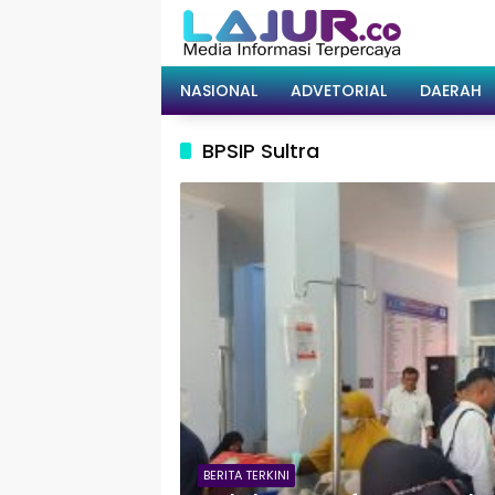
Langsung
ke
konten
NASIONAL
ADVETORIAL
DAERAH
BPSIP Sultra
BERITA TERKINI