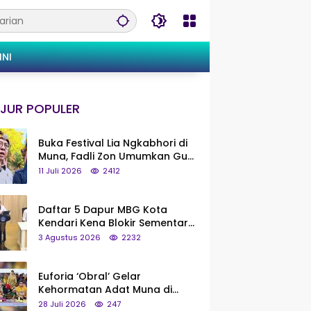
INI
JUR POPULER
Buka Festival Lia Ngkabhori di
Muna, Fadli Zon Umumkan Gua
Metanduno Segera Naik Status
11 Juli 2026
2412
Jadi Cagar Budaya Nasional
Daftar 5 Dapur MBG Kota
Kendari Kena Blokir Sementara
dari Pusat
3 Agustus 2026
2232
Euforia ‘Obral’ Gelar
Kehormatan Adat Muna di
Silaturahmi KKMM, Ridwan Bae:
28 Juli 2026
247