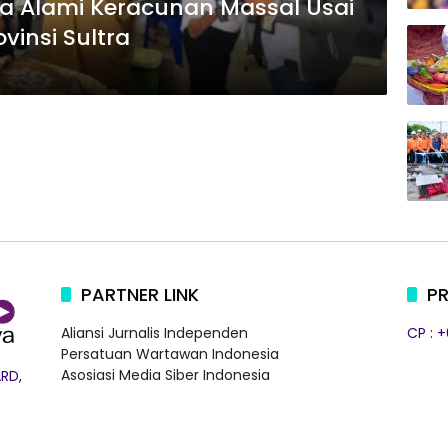
tra Alami Keracunan Massal Usai
ovinsi Sultra
PARTNER LINK
PR
Aliansi Jurnalis Independen
CP : 
Persatuan Wartawan Indonesia
Asosiasi Media Siber Indonesia
RD,