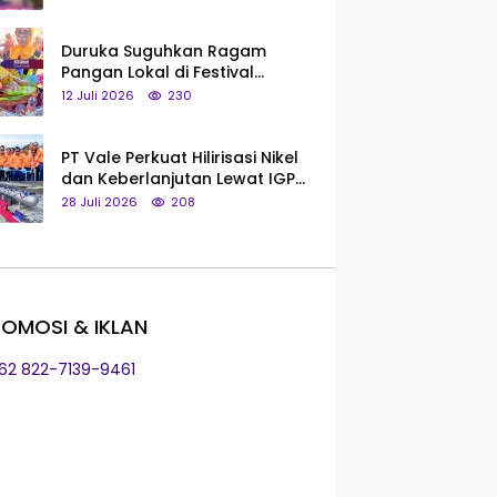
Saya Bukan Tipe Begitu, Belum
Pantas!
Duruka Suguhkan Ragam
Pangan Lokal di Festival
Liangkobhori, Dari Umbi Rebus
12 Juli 2026
230
hingga Tumpeng Beras Muna
PT Vale Perkuat Hilirisasi Nikel
dan Keberlanjutan Lewat IGP
Morowali
28 Juli 2026
208
OMOSI & IKLAN
+62 822-7139-9461